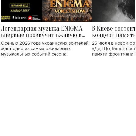
Легендарная музыка ENIGMA
В Киеве состои
впервые прозвучит вживую в
концерт памят
Украине: где состоится концерт
Клименко: более
Осенью 2026 года украинских зрителей
25 июля в новом op
исполнят песн
ждет одно из самых ожидаемых
«Де, Що, Інше» сос
музыкальных событий сезона.
памяти фронтмена
Михаила Клименко. 
особенный музыкал
посвященный артист
стало символом ис
настоящей любви.