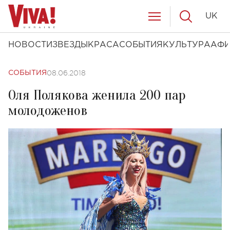
UK
НОВОСТИ
ЗВЕЗДЫ
КРАСА
СОБЫТИЯ
КУЛЬТУРА
АФ
08.06.2018
СОБЫТИЯ
Оля Полякова женила 200 пар
молодоженов