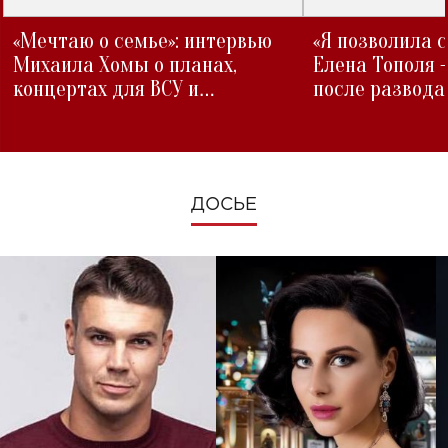
«Мечтаю о семье»: интервью
«Я позволила 
Михаила Хомы о планах,
Елена Тополя 
концертах для ВСУ и
после развода
изменениях во время войны
ДОСЬЕ