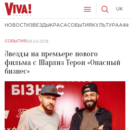
UK
НОВОСТИ
ЗВЕЗДЫ
КРАСА
СОБЫТИЯ
КУЛЬТУРА
АФ
08.04.2018
СОБЫТИЯ
Звезды на премьере нового
фильма с Шарлиз Терон «Опасный
бизнес»