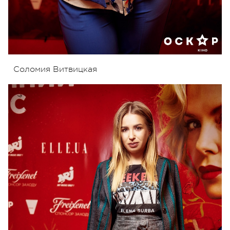
Соломия Витвицкая