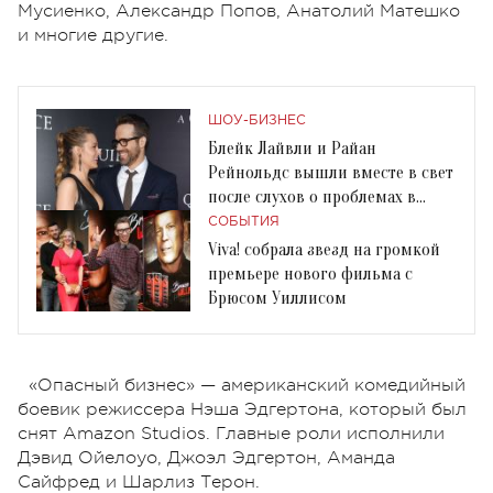
Мусиенко, Александр Попов, Анатолий Матешко
и многие другие.
ШОУ-БИЗНЕС
Блейк Лайвли и Райан
Рейнольдс вышли вместе в свет
после слухов о проблемах в
отношениях
СОБЫТИЯ
Viva! собрала звезд на громкой
премьере нового фильма с
Брюсом Уиллисом
«Опасный бизнес» — американский комедийный
боевик режиссера Нэша Эдгертона, который был
снят Amazon Studios. Главные роли исполнили
Дэвид Ойелоуо, Джоэл Эдгертон, Аманда
Сайфред и Шарлиз Терон.