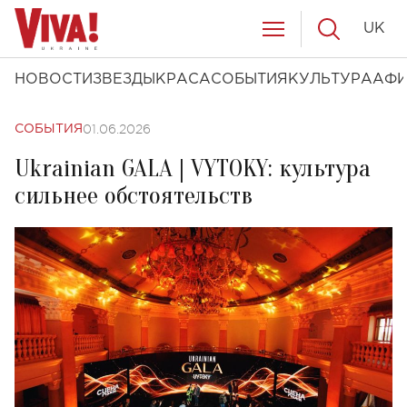
UK
НОВОСТИ
ЗВЕЗДЫ
КРАСА
СОБЫТИЯ
КУЛЬТУРА
АФ
01.06.2026
СОБЫТИЯ
Ukrainian GALA | VYTOKY: культура
сильнее обстоятельств