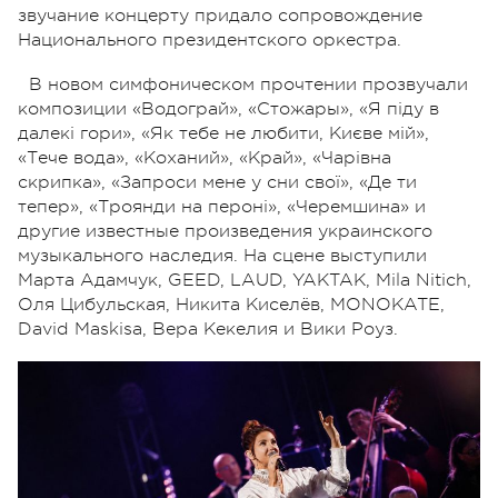
звучание концерту придало сопровождение
Национального президентского оркестра.
В новом симфоническом прочтении прозвучали
композиции «Водограй», «Стожары», «Я піду в
далекі гори», «Як тебе не любити, Києве мій»,
«Тече вода», «Коханий», «Край», «Чарівна
скрипка», «Запроси мене у сни свої», «Де ти
тепер», «Троянди на пероні», «Черемшина» и
другие известные произведения украинского
музыкального наследия. На сцене выступили
Марта Адамчук, GEED, LAUD, YAKTAK, Mila Nitich,
Оля Цибульская, Никита Киселёв, MONOKATE,
David Maskisa, Вера Кекелия и Вики Роуз.