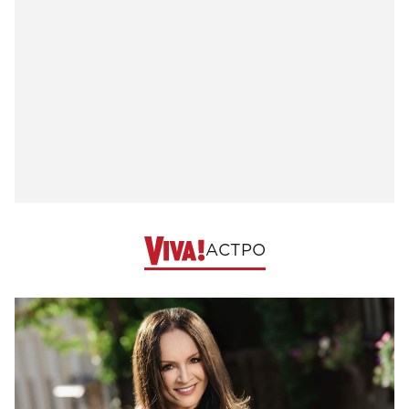
АСТРО