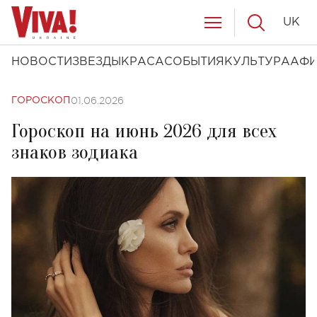
UK
НОВОСТИ
ЗВЕЗДЫ
КРАСА
СОБЫТИЯ
КУЛЬТУРА
АФ
01.06.2026
ГОРОСКОП
Гороскоп на июнь 2026 для всех
знаков зодиака