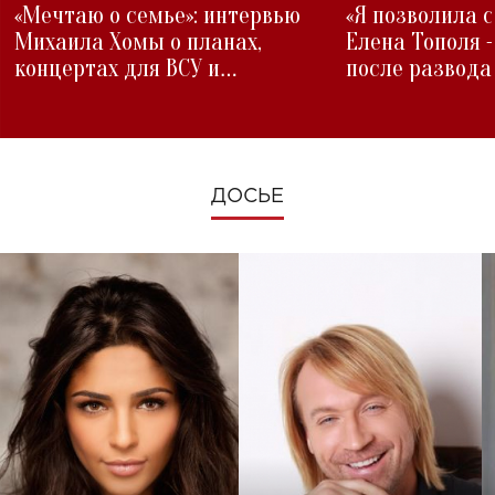
«Мечтаю о семье»: интервью
«Я позволила 
Михаила Хомы о планах,
Елена Тополя 
концертах для ВСУ и
после развода
изменениях во время войны
ДОСЬЕ