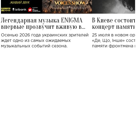
Легендарная музыка ENIGMA
В Киеве состои
впервые прозвучит вживую в
концерт памят
Украине: где состоится концерт
Клименко: более
Осенью 2026 года украинских зрителей
25 июля в новом op
исполнят песн
ждет одно из самых ожидаемых
«Де, Що, Інше» сос
музыкальных событий сезона.
памяти фронтмена
Михаила Клименко. 
особенный музыкал
посвященный артист
стало символом ис
настоящей любви.