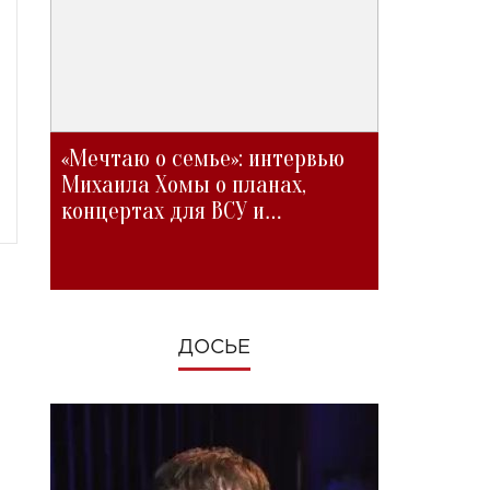
«Мечтаю о семье»: интервью
Михаила Хомы о планах,
концертах для ВСУ и
изменениях во время войны
ДОСЬЕ