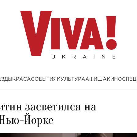
ЕЗДЫ
КРАСА
СОБЫТИЯ
КУЛЬТУРА
АФИША
КИНО
СПЕЦ
тин засветился на
 Нью-Йорке