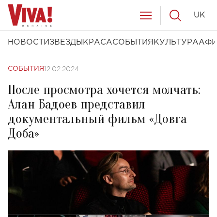
UK
НОВОСТИ
ЗВЕЗДЫ
КРАСА
СОБЫТИЯ
КУЛЬТУРА
АФ
12.02.2024
СОБЫТИЯ
После просмотра хочется молчать:
Алан Бадоев представил
документальный фильм «Довга
Доба»