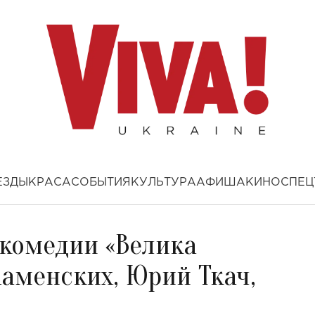
ЕЗДЫ
КРАСА
СОБЫТИЯ
КУЛЬТУРА
АФИША
КИНО
СПЕЦ
 комедии «Велика
Каменских, Юрий Ткач,