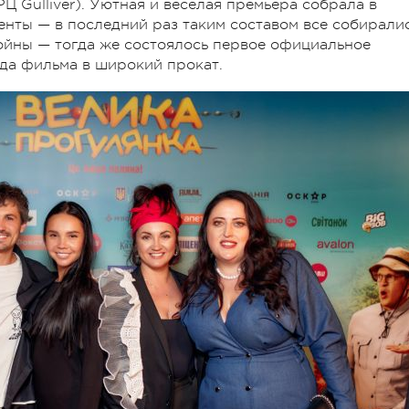
Ц Gulliver). Уютная и веселая премьера собрала в
енты — в последний раз таким составом все собирали
войны — тогда же состоялось первое официальное
да фильма в широкий прокат.