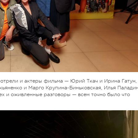
отрели и актеры фильма — Юрий Ткач и Ирина Гатун,
кьяненко и Марго Крупина-Биньковская, Илья Палади
ех и оживленные разговоры — всем точно было что