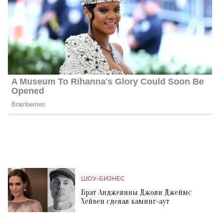
ШОУ-БИЗНЕС
Брат Анджелины Джоли Джеймс
Хейвен сделал каминг-аут