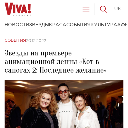
UK
НОВОСТИ
ЗВЕЗДЫ
КРАСА
СОБЫТИЯ
КУЛЬТУРА
АФ
20.12.2022
СОБЫТИЯ
Звезды на премьере
анимационной ленты «Кот в
сапогах 2: Последнее желание»