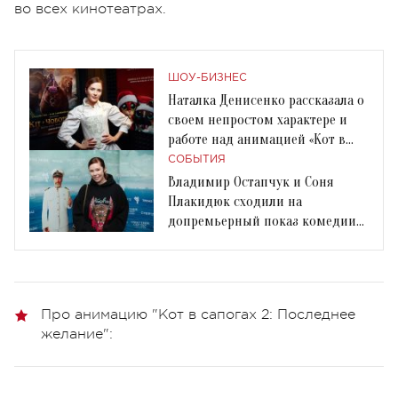
во всех кинотеатрах.
ШОУ-БИЗНЕС
Наталка Денисенко рассказала о
своем непростом характере и
работе над анимацией «Кот в
сапогах 2»
СОБЫТИЯ
Владимир Остапчук и Соня
Плакидюк сходили на
допремьерный показ комедии
«Треугольник печали»
Про анимацию "Кот в сапогах 2: Последнее
желание":