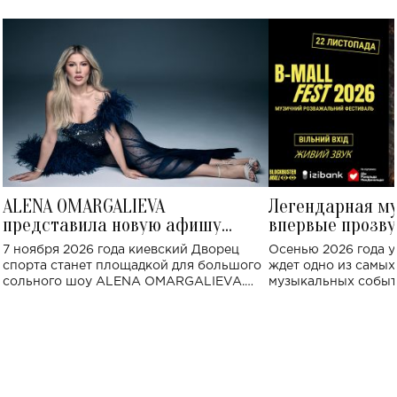
ALENA OMARGALIEVA
Легендарная м
представила новую афишу
впервые прозву
большого концерта во Дворце
Украине: где со
7 ноября 2026 года киевский Дворец
Осенью 2026 года у
спорта
спорта станет площадкой для большого
ждет одно из самы
сольного шоу ALENA OMARGALIEVA.
музыкальных событ
Концерт получил символичное название
«Не пьяная — влюбленная».