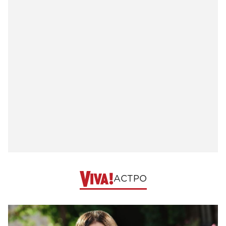
АСТРО