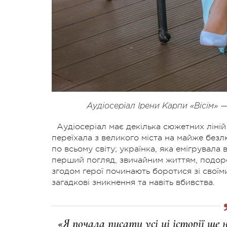
Аудіосеріал Ірени Карпи «Вісім» —
Аудіосеріал має декілька сюжетних ліні
переїхала з великого міста на майже без
по всьому світу; українка, яка емігрувала
перший погляд, звичайним життям, подоро
згодом герої починають боротися зі свої
загадкові зникнення та навіть вбивства.
«Я почала писати усі ці історії ще