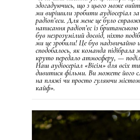
здогадуючись, що з цього може вийт
ми вирішили зробити аудіосеріал з
радіоп’єси. Для мене це було справж
написання радіоп’єс із британською
був незрозумілий досвід, ніхто под
ми це зробили! Це був надзвичайно ц
сподобалось, як команда підібрала 
круто передало атмосферу, — поді
Наш аудіосеріал «Вісім» для всіх 
дивитися фільми. Ви можете його с
на пляжі чи просто гуляючи містом
кайф».