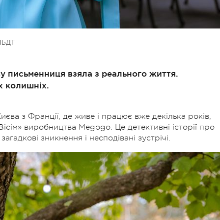
ЛЬДТ
у письменниця взяла з реального життя.
х колишніх.
єва з Франції, де живе і працює вже декілька років,
Вісім»
виробництва Megogo. Це детективні історії про
загадкові зникнення і несподівані зустрічі.