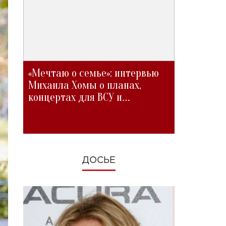
«Мечтаю о семье»: интервью
Михаила Хомы о планах,
концертах для ВСУ и
изменениях во время войны
ДОСЬЕ