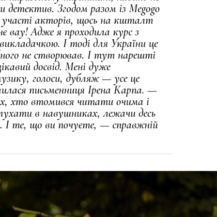
и детектив. Згодом разом із Megogo
а участі акторів, щось на кшталт
нє вау! Адже я проходила курс з
 викладачкою. І тоді для України це
ібного не створював. І тут нарешті
ікавий досвід. Мені дуже
музику, голоси, дубляж — усе це
лилася письменниця Ірена Карпа. —
тих, хто втомився читати очима і
лухати в навушниках, лежачи десь
. І те, що ви почуєте, — справжній