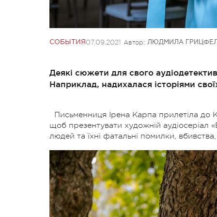
07.09.2021
Автор:
СОБЫТИЯ
ЛЮДМИЛА ГРИЦФЕ
Деякі сюжети для свого аудіодетектив
Наприклад, надихалася історіями свої
Письменниця Ірена Карпа прилетіла до Ки
щоб презентувати художній аудіосеріал
«
людей та їхні фатальні помилки, вбивства, 