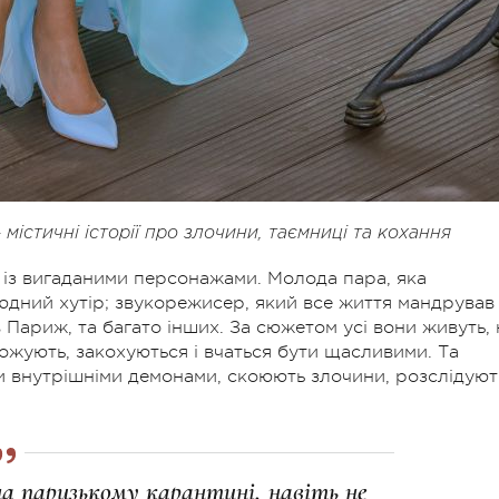
 містичні історії про злочини, таємниці та кохання
й із вигаданими персонажами. Молода пара, яка
людний хутір; звукорежисер, який все життя мандрував
 в Париж, та багато інших. За сюжетом усі вони живуть, 
жують, закохуються і вчаться бути щасливими. Та
ми внутрішніми демонами, скоюють злочини, розслідуют
 на паризькому карантині, навіть не