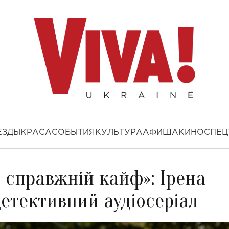
ЕЗДЫ
КРАСА
СОБЫТИЯ
КУЛЬТУРА
АФИША
КИНО
СПЕЦ
— справжній кайф»: Ірена
етективний аудіосеріал