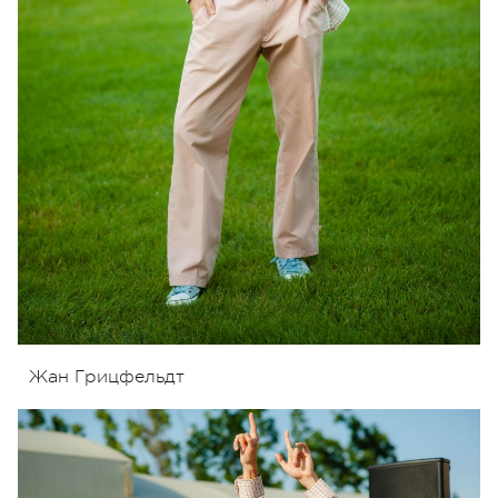
Жан Грицфельдт