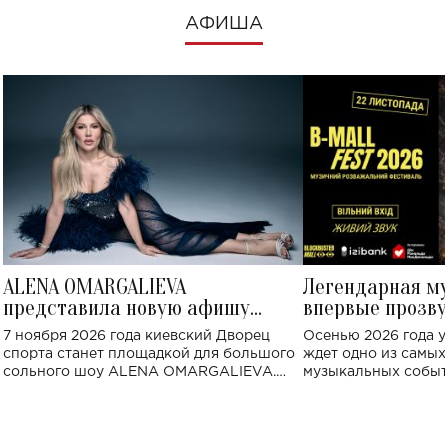
АФИША
ALENA OMARGALIEVA
Легендарная м
представила новую афишу
впервые прозву
большого концерта во Дворце
Украине: где со
7 ноября 2026 года киевский Дворец
Осенью 2026 года у
спорта
спорта станет площадкой для большого
ждет одно из самы
сольного шоу ALENA OMARGALIEVA.
музыкальных событ
Концерт получил символичное название
«Не пьяная — влюбленная».