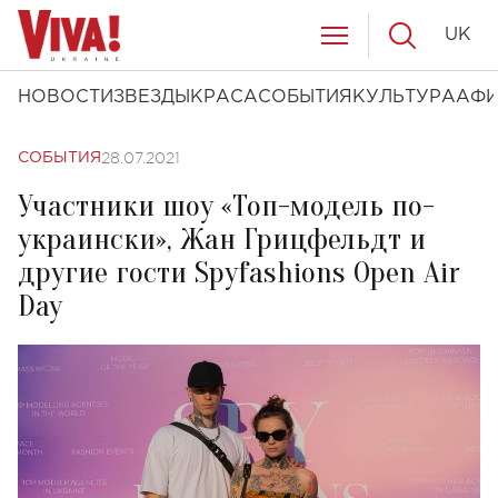
UK
НОВОСТИ
ЗВЕЗДЫ
КРАСА
СОБЫТИЯ
КУЛЬТУРА
АФ
28.07.2021
СОБЫТИЯ
Участники шоу «Топ-модель по-
украински», Жан Грицфельдт и
другие гости Spyfashions Open Air
Day