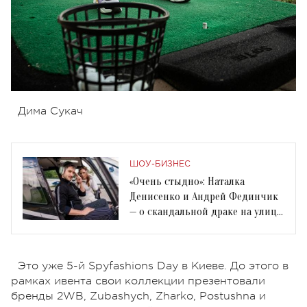
Дима Сукач
ШОУ-БИЗНЕС
«Очень стыдно»: Наталка
Денисенко и Андрей Фединчик
— о скандальной драке на улице
в Киеве
Это уже 5-й Spyfashions Day в Киеве. До этого в
рамках ивента свои коллекции презентовали
бренды 2WB, Zubashych, Zharko, Postushna и