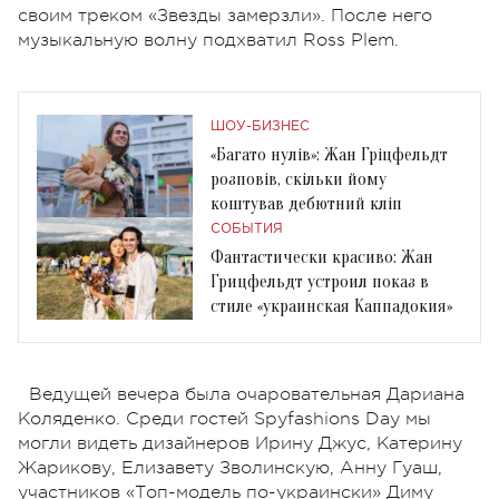
своим
треком «Звезды замерзли». После него
музыкальную волну подхватил Ross Plem.
ШОУ-БИЗНЕС
«Багато нулів»: Жан Гріцфельдт
розповів, скільки йому
коштував дебютний кліп
СОБЫТИЯ
Фантастически красиво: Жан
Грицфельдт устроил показ в
стиле «украинская Каппадокия»
Ведущей вечера была очаровательная Дариана
Коляденко. Среди гостей Spyfashions Day мы
могли видеть дизайнеров Ирину Джус, Катерину
Жарикову, Елизавету Зволинскую, Анну Гуаш,
участников «Топ-модель по-украински» Диму