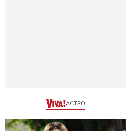
АСТРО