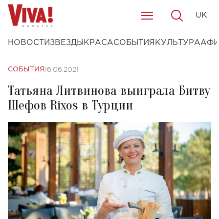
UK
НОВОСТИ
ЗВЕЗДЫ
КРАСА
СОБЫТИЯ
КУЛЬТУРА
АФ
16.06.2021
СОБЫТИЯ
Татьяна Литвинова выиграла Битву
Шефов Rixos в Турции