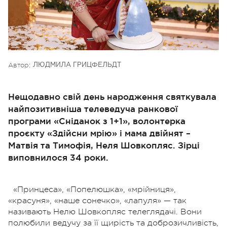
Автор:
ЛЮДМИЛА ГРИЦФЕЛЬДТ
Нещодавно свій день народження святкувала
найпозитивніша телеведуча ранкової
програми «Сніданок з 1+1», волонтерка
проєкту «Здійсни мрію» і мама двійнят –
Матвія та Тимофія, Неля Шовкопляс. Зірці
виповнилося 34 роки.
«Принцеса», «Попелюшка», «мрійниця»,
«красуня», «наше сонечко», «лапуля» — так
називають Нелю Шовкопляс телеглядачі. Вони
полюбили ведучу за її щирість та доброзичливість,