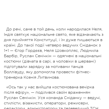
До речі, саме в той день, коли народилася Неля,
Індія святкує національне свято, яке відзначають з
дня прийняття Конституції, і їм дуже пишаються в
країні. До такої події четверо ведучих Сніданок з
1+1 — Єгор Гордєєв, Неля Шовкопляс, Людмила
Барбір, Руслан Сенічкін — одягнені в національні
костюми (дівчата в сарі, а чоловіки в шервані)
підготували зарядку за мотивами танців
Боллівуду, яку допомогла провести фітнес-
тренерка Ксенія Литвинова.
«Ось так у нас вийшла костюмована вечірка
після ефіру», — поділився своїм враженням
Руслан Сенічкін. Уся команда Сніданку — ведучі,
стилісти, візажисти, оператори, режисери,
редактори, адміністратори та телеведучий ТСН