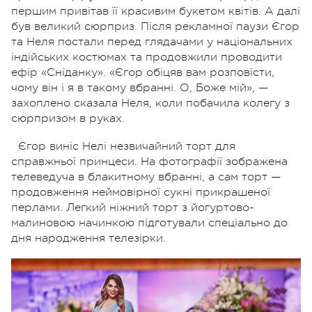
першим привітав її красивим букетом квітів. А далі
був великий сюрприз. Після рекламної паузи Єгор
та Неля постали перед глядачами у національних
індійських костюмах та продовжили проводити
ефір «Сніданку». «Єгор обіцяв вам розповісти,
чому він і я в такому вбранні. О, Боже мій», —
захоплено сказала Неля, коли побачила колегу з
сюрпризом в руках.
Єгор виніс Нелі незвичайний торт для
справжньої принцеси. На фотографії зображена
телеведуча в блакитному вбранні, а сам торт —
продовження неймовірної сукні прикрашеної
перлами. Легкий ніжний торт з йогуртово-
малиновою начинкою підготували спеціально до
дня народження телезірки.