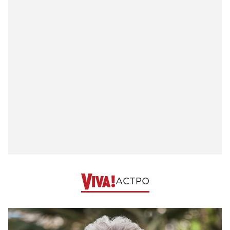
АСТРО