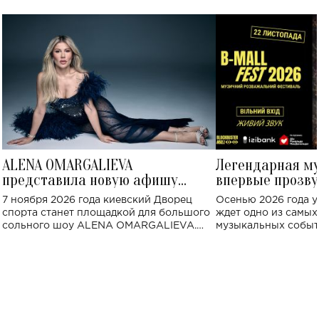
ALENA OMARGALIEVA
Легендарная м
представила новую афишу
впервые прозву
большого концерта во Дворце
Украине: где со
7 ноября 2026 года киевский Дворец
Осенью 2026 года у
спорта
спорта станет площадкой для большого
ждет одно из самы
сольного шоу ALENA OMARGALIEVA.
музыкальных событ
Концерт получил символичное название
«Не пьяная — влюбленная».