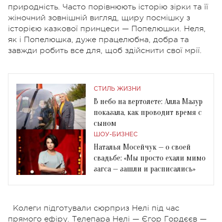
природність. Часто порівнюють історію зірки та її
жіночний зовнішній вигляд, щиру посмішку з
історією казкової принцеси — Попелюшки. Неля,
як і Попелюшка, дуже працелюбна, добра та
завжди робить все для, щоб здійснити свої мрії.
СТИЛЬ ЖИЗНИ
В небо на вертолете: Алла Мазур
показала, как проводит время с
сыном
ШОУ-БИЗНЕС
Наталья Мосейчук — о своей
свадьбе: «Мы просто ехали мимо
загса — зашли и расписались»
Колеги підготували сюрприз Нелі під час
прямого ефіру. Телепара Нелі — Єгор Гордєєв —