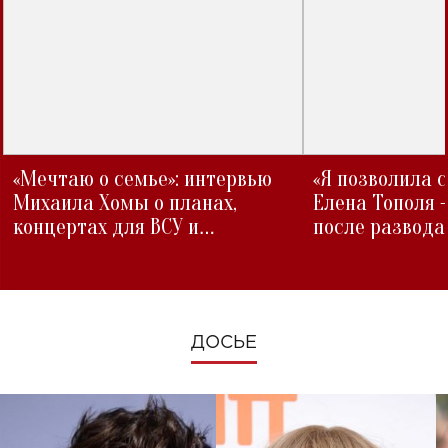
«Мечтаю о семье»: интервью
«Я позволила 
Михаила Хомы о планах,
Елена Тополя 
концертах для ВСУ и
после развода
изменениях во время войны
ДОСЬЕ