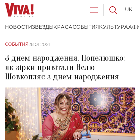
UK
НОВОСТИ
ЗВЕЗДЫ
КРАСА
СОБЫТИЯ
КУЛЬТУРА
АФ
28.01.2021
СОБЫТИЯ
З днем народження, Попелюшко:
як зірки привітали Нелю
Шовкопляс з днем народження