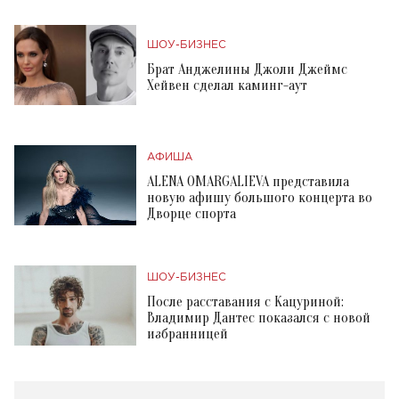
ШОУ-БИЗНЕС
Брат Анджелины Джоли Джеймс
Хейвен сделал каминг-аут
АФИША
ALENA OMARGALIEVA представила
новую афишу большого концерта во
Дворце спорта
ШОУ-БИЗНЕС
После расставания с Кацуриной:
Владимир Дантес показался с новой
избранницей