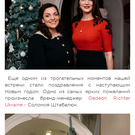
Еще одним из трогательных моментов нашей
встречи стали поздравления с наступающим
Новым годом. Одно из самых ярких пожеланий
произнесла бренд-менеджер
Gedeon Richter
Ukraine
- Соломия Штабалюк.