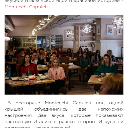
вкусной итальянской едой и красивой историей -
Montecchi Capuleti
.
В ресторане Montecchi Capuleti под одной
крышей объединились два непохожих
настроения, два вкуса, которые показывают
настоящую Италию с разных сторон. И куда ни
посмотреть - везде хорошо!