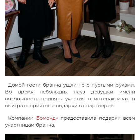
Домой гости бранча ушли не с пустыми руками.
Во время небольших пауз девушки имели
возможность принять участия в интерактивах и
выиграть приятные подарки от партнеров.
Компании
Бомонд»
предоставила подарки всем
участницам бранча.