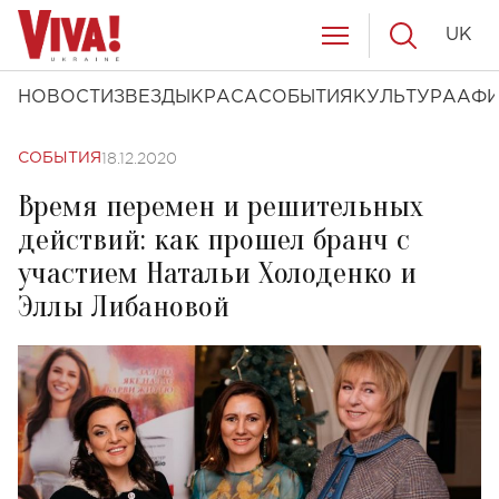
UK
НОВОСТИ
ЗВЕЗДЫ
КРАСА
СОБЫТИЯ
КУЛЬТУРА
АФ
18.12.2020
СОБЫТИЯ
Время перемен и решительных
действий: как прошел бранч с
участием Натальи Холоденко и
Эллы Либановой