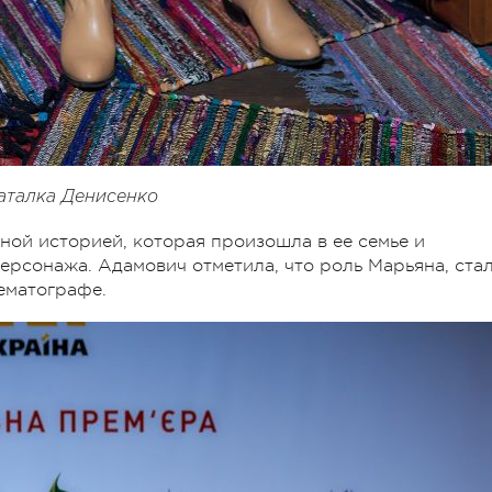
аталка Денисенко
ой историей, которая произошла в ее семье и
ерсонажа. Адамович отметила, что роль Марьяна, ста
ематографе.