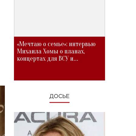
«Мечтаю о семье»: интервью
Михаила Хомы о планах,
концертах для ВСУ и
изменениях во время войны
ДОСЬЕ