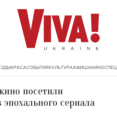
ЕЗДЫ
КРАСА
СОБЫТИЯ
КУЛЬТУРА
АФИША
КИНО
СПЕЦ
 кино посетили
 эпохального сериала