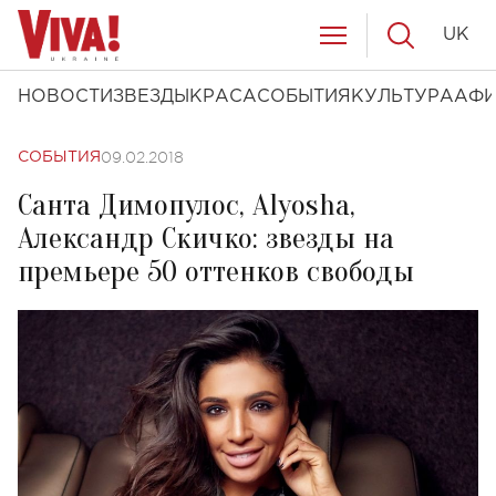
UK
НОВОСТИ
ЗВЕЗДЫ
КРАСА
СОБЫТИЯ
КУЛЬТУРА
АФ
09.02.2018
СОБЫТИЯ
Санта Димопулос, Alyosha,
Александр Скичко: звезды на
премьере 50 оттенков свободы