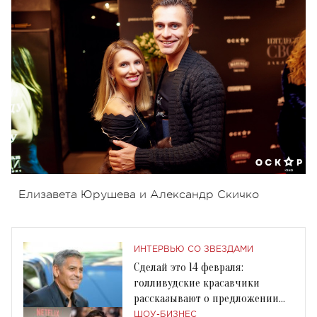
Елизавета Юрушева и Александр Скичко
ИНТЕРВЬЮ СО ЗВЕЗДАМИ
Сделай это 14 февраля:
голливудские красавчики
рассказывают о предложении
руки и сердца
ШОУ-БИЗНЕС