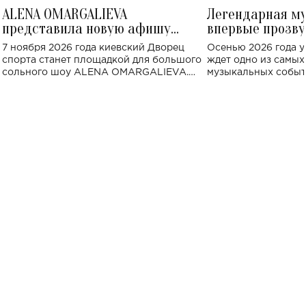
ALENA OMARGALIEVA
Легендарная м
представила новую афишу
впервые прозву
большого концерта во Дворце
Украине: где со
7 ноября 2026 года киевский Дворец
Осенью 2026 года у
спорта
спорта станет площадкой для большого
ждет одно из самы
сольного шоу ALENA OMARGALIEVA.
музыкальных событ
Концерт получил символичное название
«Не пьяная — влюбленная».