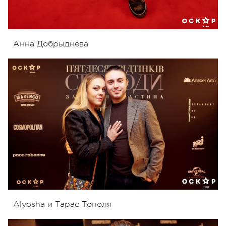
Анна Добрыднева
Alyosha и Тарас Тополя