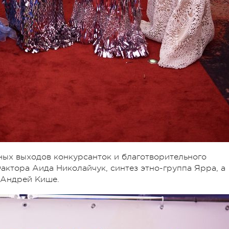
ных выходов конкурсанток и благотворительного
актора Аида Николайчук, синтез этно-группа Ярра, а
 Андрей Кише.