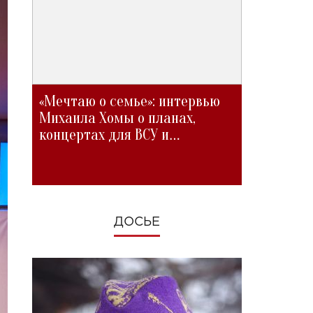
«Мечтаю о семье»: интервью
Михаила Хомы о планах,
концертах для ВСУ и
изменениях во время войны
ДОСЬЕ