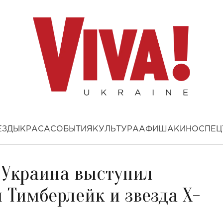
ЕЗДЫ
КРАСА
СОБЫТИЯ
КУЛЬТУРА
АФИША
КИНО
СПЕЦ
 Украина выступил
 Тимберлейк и звезда Х-