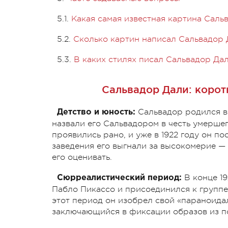
5.1.
Какая самая известная картина Саль
5.2.
Сколько картин написал Сальвадор 
5.3.
В каких стилях писал Сальвадор Да
Сальвадор Дали: корот
Сальвадор родился в 
Детство и юность:
назвали его Сальвадором в честь умерше
проявились рано, и уже в 1922 году он п
заведения его выгнали за высокомерие —
его оценивать.
В конце 19
Сюрреалистический период:
Пабло Пикассо и присоединился к групп
этот период он изобрел свой «параноида
заключающийся в фиксации образов из по