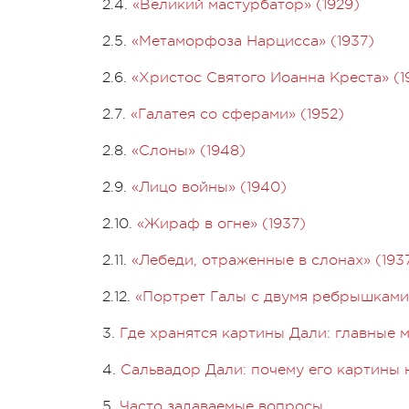
2.4.
«Великий мастурбатор» (1929)
2.5.
«Метаморфоза Нарцисса» (1937)
2.6.
«Христос Святого Иоанна Креста» (1
2.7.
«Галатея со сферами» (1952)
2.8.
«Слоны» (1948)
2.9.
«Лицо войны» (1940)
2.10.
«Жираф в огне» (1937)
2.11.
«Лебеди, отраженные в слонах» (193
2.12.
«Портрет Галы с двумя ребрышками 
3.
Где хранятся картины Дали: главные 
4.
Сальвадор Дали: почему его картины 
5.
Часто задаваемые вопросы