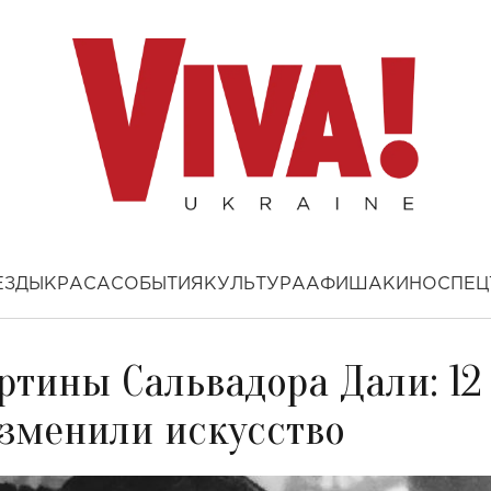
ЕЗДЫ
КРАСА
СОБЫТИЯ
КУЛЬТУРА
АФИША
КИНО
СПЕЦ
ртины Сальвадора Дали: 12
изменили искусство