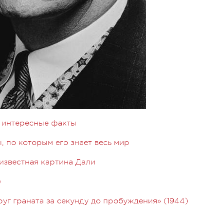
и интересные факты
, по которым его знает весь мир
 известная картина Дали
)
уг граната за секунду до пробуждения» (1944)