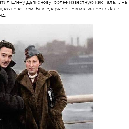
етил Елену Дьяконову, более известную как Гала. Она
 вдохновением. Благодаря ее прагматичности Дали
нд.