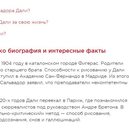
вадора Дали?
Дали за свою жизнь?
ли?
ко биография и интересные факты
1904 году в каталонском городе Фигерас. Родители
го старшего брата. Способности к рисованию у Дали
оступил в Академию Сан-Фернандо в Мадриде. Из этого
 Сальвадор заявил, что преподаватели некомпетентны
20-х годов Дали переехал в Париж, где познакомился 
е сюрреалистов под руководством Андре Бретона. В
льно-критический» метод — способ рисования,
дсознания, снов и галлюцинаций.