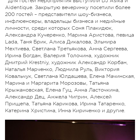
Для гостей мероприятия выступили DJ Asika и
Aidentique. Закрытую вечеринку посетили более
200 гостей – представители шоу-бизнеса,
инфлюенсеры, владельцы бизнеса и медийные
личности, среди которых Соня Плакидюк,
Александра Кучеренко, Марина Аристова, певица
Lada, Таня Брик, Алиса Дикалова, Эльмира
Мехтиева, Светлана Третьякова, Анна Сергеева,
Ирина Богдан, Валерия Толочина, художник
Дмитрий Krestniy, художник Александр Корбан,
Наталья Марченко, Людмила Руль, Виктория
Ковальчук, Светлана Юлдашева, Елена Мачинская,
Марина и Маргарита Морозовы, Татьяна
Крыжановская, Елена Гуц, Анна Ласточкина,
Александр Дец, Анжела Чигрин, Алексей
Прищепа, Татьяна Карикова, Ирина Татаренко,
Катерина Христина, Инна Кириченко и другие.