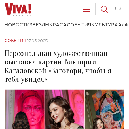
UK
НОВОСТИ
ЗВЕЗДЫ
КРАСА
СОБЫТИЯ
КУЛЬТУРА
АФ
27.03.2025
СОБЫТИЯ
Персональная художественная
выставка картин Виктории
Кагаловской «Заговори, чтобы я
тебя увидел»