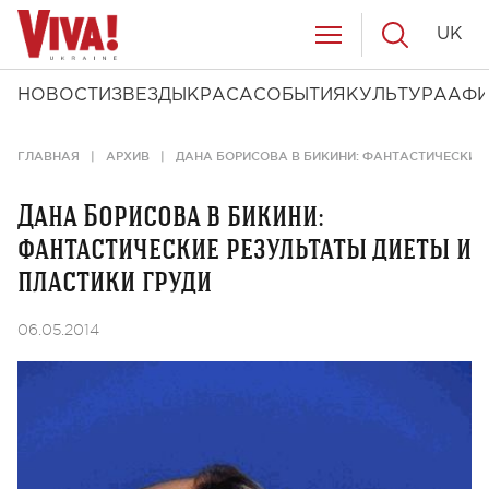
UK
НОВОСТИ
ЗВЕЗДЫ
КРАСА
СОБЫТИЯ
КУЛЬТУРА
АФ
ГЛАВНАЯ
АРХИВ
ДАНА БОРИСОВА В БИКИНИ: ФАНТАСТИЧЕСКИЕ 
Дана Борисова в бикини:
фантастические результаты диеты и
пластики груди
06.05.2014