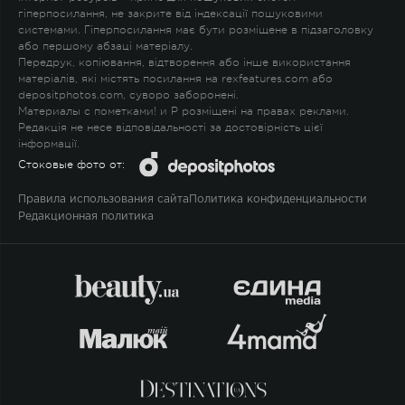
гіперпосилання, не закрите від індексації пошуковими
системами. Гіперпосилання має бути розміщене в підзаголовку
або першому абзаці матеріалу.
Передрук, копіювання, відтворення або інше використання
матеріалів, які містять посилання на rexfeatures.com або
depositphotos.com, суворо заборонені.
Материалы с пометками
!
и
P
розміщені на правах реклами.
Редакція не несе відповідальності за достовірність цієї
інформації.
Стоковые фото от:
Правила использования сайта
Политика конфиденциальности
Редакционная политика