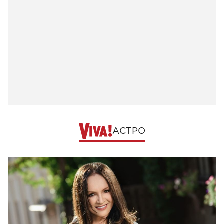
АСТРО