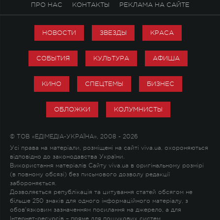
ПРО НАС
КОНТАКТЫ
РЕКЛАМА НА САЙТЕ
НОВОСТИ
ЗВЕЗДЫ
КРАСА
СОБЫТИЯ
КУЛЬТУРА
АФИША
КИНО
СПЕЦТЕМЫ
БИЗНЕС
ОБЛОЖКИ
КОЛУМНИСТЫ
© ТОВ «ЕДІМЕДІА-УКРАЇНА», 2008 - 2026
Усі права на матеріали, розміщені на сайті viva.ua, охороняються
відповідно до законодавства України.
Використання матеріалів Сайту viva.ua в оригінальному розмірі
(в повному обсязі) без письмового дозволу редакції
забороняється.
Дозволяється републікація та цитування статей обсягом не
більше 250 знаків для одного інформаційного матеріалу, з
обов'язковим зазначенням посилання на джерело, а для
Інтернет-ресурсів – пряме для пошукових систем