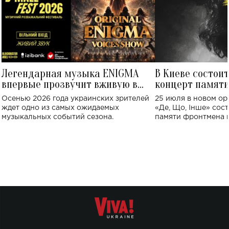
Легендарная музыка ENIGMA
В Киеве состои
впервые прозвучит вживую в
концерт памят
Украине: где состоится концерт
Клименко: более
Осенью 2026 года украинских зрителей
25 июля в новом op
исполнят песн
ждет одно из самых ожидаемых
«Де, Що, Інше» сос
музыкальных событий сезона.
памяти фронтмена
Михаила Клименко. 
особенный музыкал
посвященный артист
стало символом ис
настоящей любви.