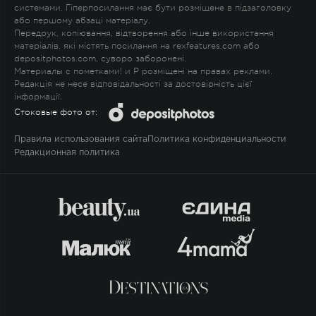
системами. Гіперпосилання має бути розміщене в підзаголовку
або першому абзаці матеріалу.
Передрук, копіювання, відтворення або інше використання
матеріалів, які містять посилання на rexfeatures.com або
depositphotos.com, суворо заборонені.
Материалы с пометками
!
и
P
розміщені на правах реклами.
Редакція не несе відповідальності за достовірність цієї
інформації.
Стоковые фото от:
Правила использования сайта
Политика конфиденциальности
Редакционная политика