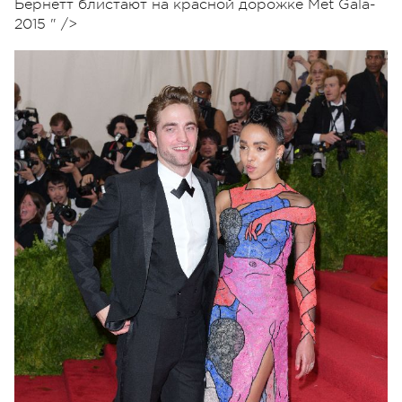
Бернетт блистают на красной дорожке Met Gala-
2015 " />