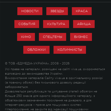
НОВОСТИ
ЗВЕЗДЫ
КРАСА
СОБЫТИЯ
КУЛЬТУРА
АФИША
КИНО
СПЕЦТЕМЫ
БИЗНЕС
ОБЛОЖКИ
КОЛУМНИСТЫ
© ТОВ «ЕДІМЕДІА-УКРАЇНА», 2008 - 2026
Усі права на матеріали, розміщені на сайті viva.ua, охороняються
відповідно до законодавства України.
Використання матеріалів Сайту viva.ua в оригінальному розмірі
(в повному обсязі) без письмового дозволу редакції
забороняється.
Дозволяється републікація та цитування статей обсягом не
більше 250 знаків для одного інформаційного матеріалу, з
обов'язковим зазначенням посилання на джерело, а для
Інтернет-ресурсів – пряме для пошукових систем
гіперпосилання, не закрите від індексації пошуковими