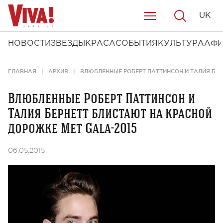
UK
НОВОСТИ
ЗВЕЗДЫ
КРАСА
СОБЫТИЯ
КУЛЬТУРА
АФ
ГЛАВНАЯ
АРХИВ
ВЛЮБЛЕННЫЕ РОБЕРТ ПАТТИНСОН И ТАЛИЯ БЕР
Влюбленные Роберт Паттинсон и
Талия Бернетт блистают на красной
дорожке Met Gala-2015
06.05.2015