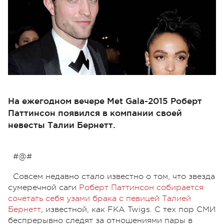
На ежегодном вечере Met Gala-2015 Роберт
Паттинсон появился в компании своей
невесты Талии Бернетт.
#@#
Совсем недавно стало известно о том, что звезда
сумеречной саги
Роберт Паттинсон собирается
сочетать себя узами брака с певицей Талией
Бернетт
, известной, как FKA Twigs. С тех пор СМИ
беспрерывно следят за отношениями пары в