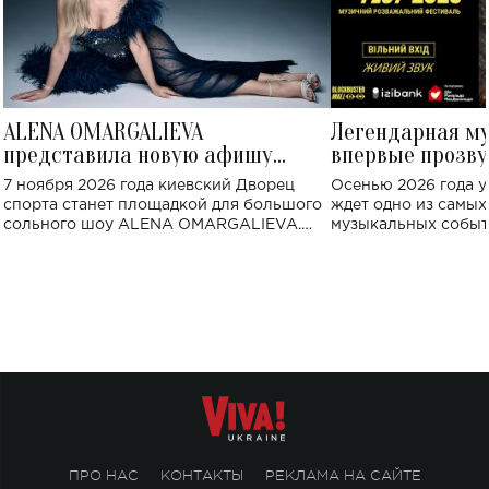
ALENA OMARGALIEVA
Легендарная м
представила новую афишу
впервые прозву
большого концерта во Дворце
Украине: где со
7 ноября 2026 года киевский Дворец
Осенью 2026 года у
спорта
спорта станет площадкой для большого
ждет одно из самы
сольного шоу ALENA OMARGALIEVA.
музыкальных событ
Концерт получил символичное название
«Не пьяная — влюбленная».
ПРО НАС
КОНТАКТЫ
РЕКЛАМА НА САЙТЕ