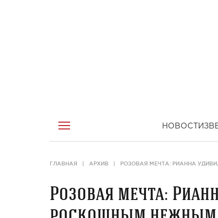
НОВОСТИ
ЗВ
ГЛАВНАЯ
АРХИВ
РОЗОВАЯ МЕЧТА: РИАННА УДИВ
Розовая мечта: Риан
роскошным нежным 