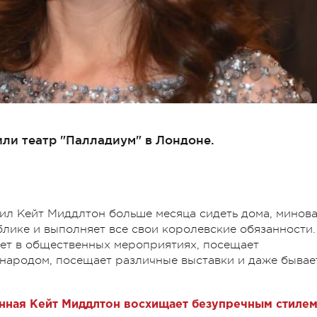
ли театр "Палладиум" в Лондоне.
вил Кейт Миддлтон больше месяца сидеть дома, минова
блике и выполняет все свои королевские обязанности.
ует в общественных мероприятиях, посещает
 народом, посещает различные выставки и даже бывае
менная Кейт Миддлтон восхищает безупречным стиле