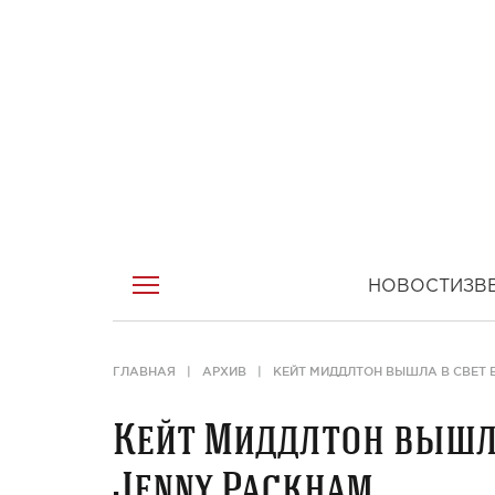
НОВОСТИ
ЗВ
ГЛАВНАЯ
АРХИВ
КЕЙТ МИДДЛТОН ВЫШЛА В СВЕТ 
Кейт Миддлтон вышла
Jenny Packham