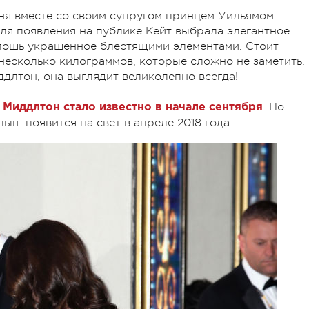
ня вместе со своим супругом принцем Уильямом
Для появления на публике Кейт выбрала элегантное
плошь украшенное блестящими элементами. Стоит
несколько килограммов, которые сложно не заметить.
длтон, она выглядит великолепно всегда!
. По
 Миддлтон стало известно в начале сентября
ш появится на свет в апреле 2018 года.