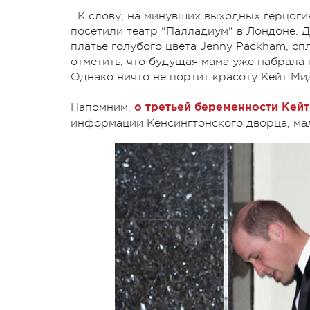
К слову, на минувших выходных герцоги
посетили театр "Палладиум" в Лондоне. 
платье голубого цвета Jenny Packham, с
отметить, что будущая мама уже набрала 
Однако ничто не портит красоту Кейт Мид
Напомним,
о третьей беременности Кейт
информации Кенсингтонского дворца, малы