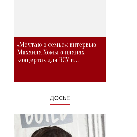
«Мечтаю о семье»: интервью
Михаила Хомы о планах,
концертах для ВСУ и
изменениях во время войны
ДОСЬЕ