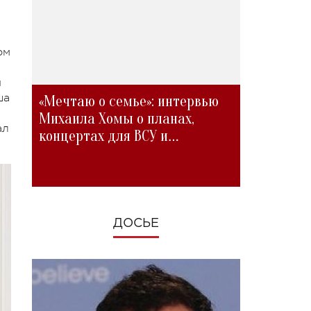
ом
н
ша
«Мечтаю о семье»: интервью
Михаила Хомы о планах,
ал
концертах для ВСУ и
изменениях во время войны
ДОСЬЕ