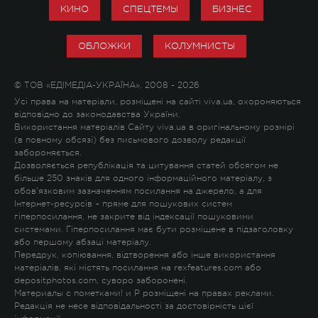
КИНО
СПЕЦТЕМЫ
БИЗНЕС
ОБЛОЖКИ
КОЛУМНИСТЫ
© ТОВ «ЕДІМЕДІА-УКРАЇНА», 2008 - 2026
Усі права на матеріали, розміщені на сайті viva.ua, охороняються
відповідно до законодавства України.
Використання матеріалів Сайту viva.ua в оригінальному розмірі
(в повному обсязі) без письмового дозволу редакції
забороняється.
Дозволяється републікація та цитування статей обсягом не
більше 250 знаків для одного інформаційного матеріалу, з
обов'язковим зазначенням посилання на джерело, а для
Інтернет-ресурсів – пряме для пошукових систем
гіперпосилання, не закрите від індексації пошуковими
системами. Гіперпосилання має бути розміщене в підзаголовку
або першому абзаці матеріалу.
Передрук, копіювання, відтворення або інше використання
матеріалів, які містять посилання на rexfeatures.com або
depositphotos.com, суворо заборонені.
Материалы с пометками
!
и
P
розміщені на правах реклами.
Редакція не несе відповідальності за достовірність цієї