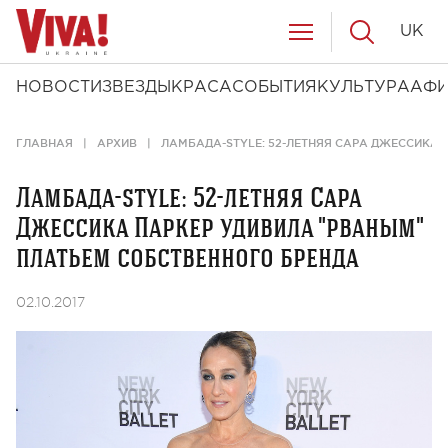
UK
НОВОСТИ
ЗВЕЗДЫ
КРАСА
СОБЫТИЯ
КУЛЬТУРА
АФ
ГЛАВНАЯ
АРХИВ
ЛАМБАДА-STYLE: 52-ЛЕТНЯЯ САРА ДЖЕССИКА 
Ламбада-style: 52-летняя Сара
Джессика Паркер удивила "рваным"
платьем собственного бренда
02.10.2017