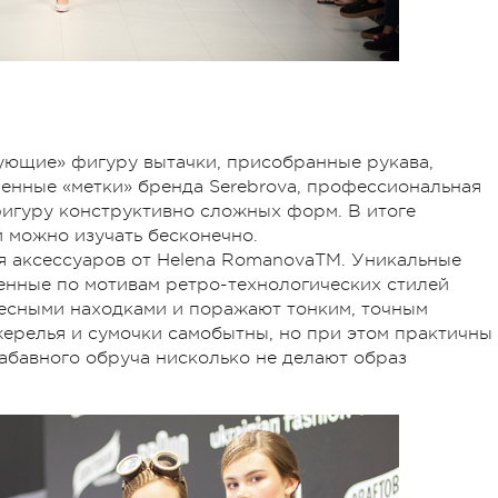
ующие» фигуру вытачки, присобранные рукава,
енные «метки» бренда Serebrova, профессиональная
фигуру конструктивно сложных форм. В итоге
й можно изучать бесконечно.
я аксессуаров от Helena RomanovaTM. Уникальные
енные по мотивам ретро-технологических стилей
ресными находками и поражают тонким, точным
жерелья и сумочки самобытны, но при этом практичны
забавного обруча нисколько не делают образ