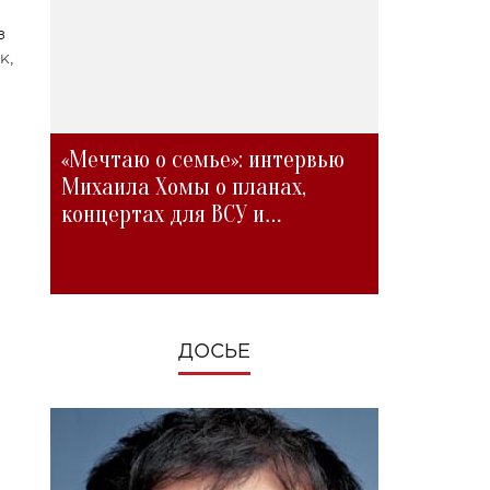
з
к,
«Мечтаю о семье»: интервью
Михаила Хомы о планах,
концертах для ВСУ и
изменениях во время войны
ДОСЬЕ