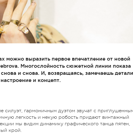
вах можно выразить первое впечатление от новой
rebrova. Многослойность сюжетной линии показа
снова и снова. И, возвращаясь, замечаешь детали
настроение и концепт.
е силуэт, гармоничным дуэтом звучат с приглушенны
ичную легкость и некую робость придают винтажный
лекции мы видим динамику графического танца пятен,
лый крой.