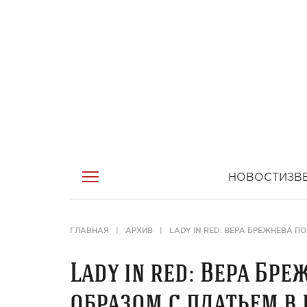
НОВОСТИ
ЗВ
ГЛАВНАЯ
АРХИВ
LADY IN RED: ВЕРА БРЕЖНЕВА 
Lady in red: Вера Б
образом с платьем в