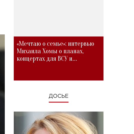
«Мечтаю о семье»: интервью
Михаила Хомы о планах,
концертах для ВСУ и
изменениях во время войны
ДОСЬЕ