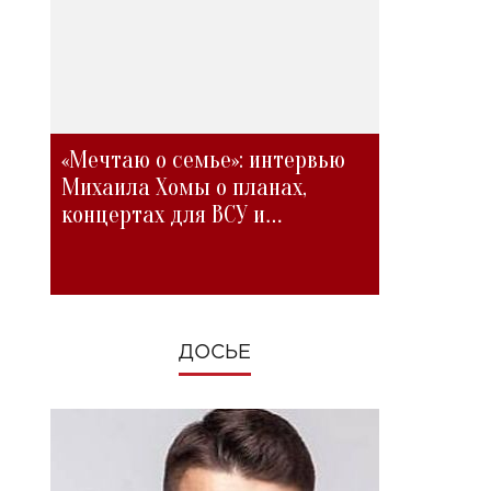
«Мечтаю о семье»: интервью
Михаила Хомы о планах,
концертах для ВСУ и
изменениях во время войны
ДОСЬЕ