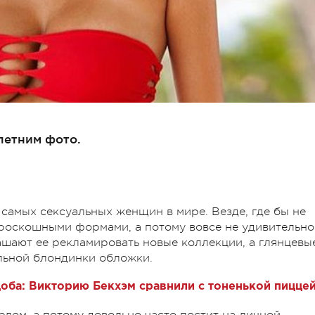
летним фото.
 самых сексуальных женщин в мире. Везде, где бы не
 роскошными формами, а потому вовсе не удивительно
шают ее рекламировать новые коллекции, а глянцевы
льной блондинки обложки.
доба: Викторию Бекхэм сравнили с тоненькой пицце
елом, а потому довольно часто постит на личной