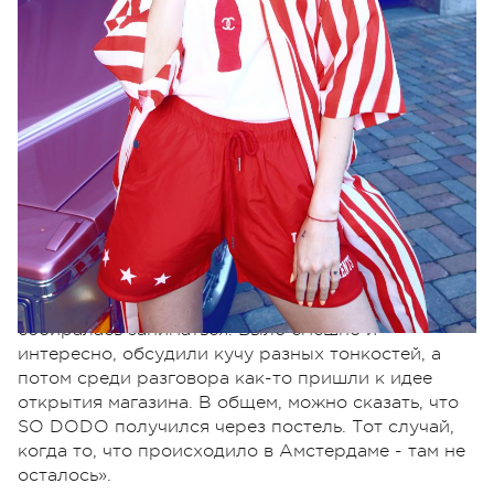
О том, как придумали SO DODO рассказывает
Лера Бородина: «Идея совместного проекта
родилась спонтанно. В конце прошлого лета мы с
Надей и ее подружками ездили в Амстердам на
музыкальный фестиваль. И вот, в один из вечеров,
когда мы уже выключили свет в номере и болтали
в темноте обо всем на свете, мы начали обсуждать
Надин бренд одежды, которым она тогда
собиралась заниматься. Было смешно и
интересно, обсудили кучу разных тонкостей, а
потом среди разговора как-то пришли к идее
открытия магазина. В общем, можно сказать, что
SO DODO получился через постель. Тот случай,
когда то, что происходило в Амстердаме - там не
осталось».