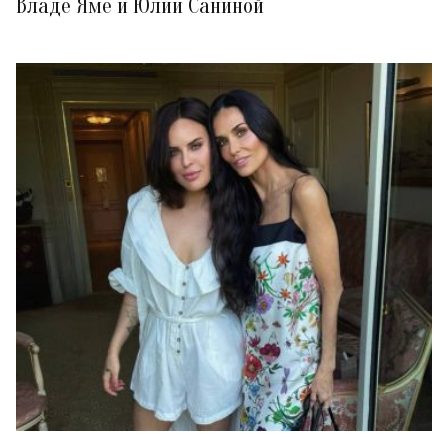
Владе Яме и Юлии Саниной