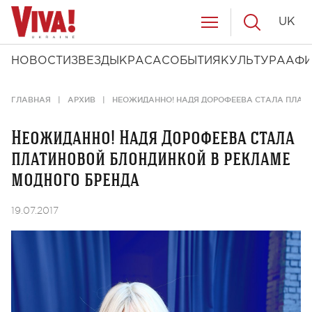
UK
НОВОСТИ
ЗВЕЗДЫ
КРАСА
СОБЫТИЯ
КУЛЬТУРА
АФ
ГЛАВНАЯ
АРХИВ
НЕОЖИДАННО! НАДЯ ДОРОФЕЕВА СТАЛА ПЛАТ
Неожиданно! Надя Дорофеева стала
платиновой блондинкой в рекламе
модного бренда
19.07.2017