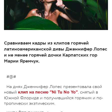
Сравниваем кадры из клипов горячей
латиноамериканской дивы Дженнифер Лопес
и не менее горячей дочки Карпатских гор
Марии Яремчук.
#@#
На днях Дженнифер Лопес презентовала свой
новый
, снятый в
клип на песню "Ni Tu No Yo"
Южной Флориде и получившийся горячим и по-
тропически экзтическим.