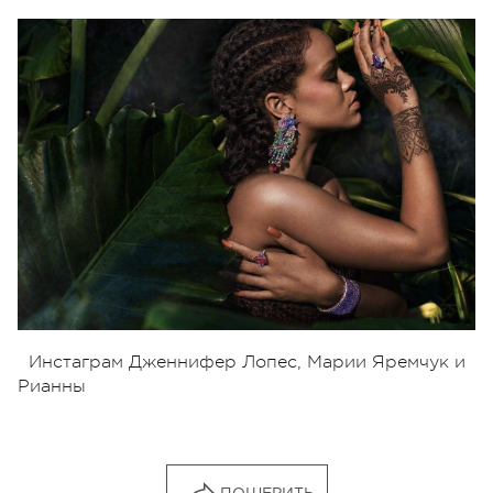
Инстаграм Дженнифер Лопес, Марии Яремчук и
Рианны