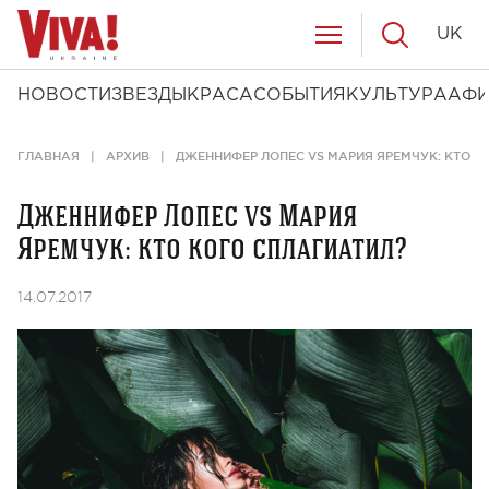
UK
НОВОСТИ
ЗВЕЗДЫ
КРАСА
СОБЫТИЯ
КУЛЬТУРА
АФ
ГЛАВНАЯ
АРХИВ
ДЖЕННИФЕР ЛОПЕС VS МАРИЯ ЯРЕМЧУК: КТО К
Дженнифер Лопес vs Мария
Яремчук: кто кого сплагиатил?
14.07.2017