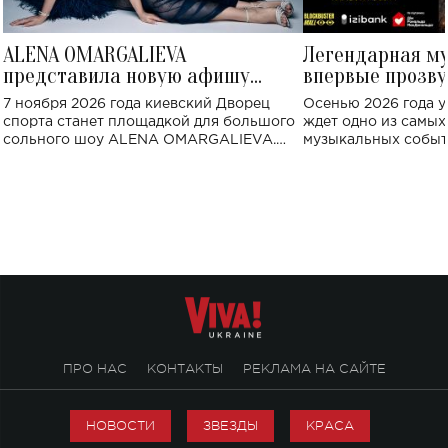
ALENA OMARGALIEVA
Легендарная м
представила новую афишу
впервые прозву
большого концерта во Дворце
Украине: где со
7 ноября 2026 года киевский Дворец
Осенью 2026 года у
спорта
спорта станет площадкой для большого
ждет одно из самы
сольного шоу ALENA OMARGALIEVA.
музыкальных событ
Концерт получил символичное название
«Не пьяная — влюбленная».
ПРО НАС
КОНТАКТЫ
РЕКЛАМА НА САЙТЕ
НОВОСТИ
ЗВЕЗДЫ
КРАСА