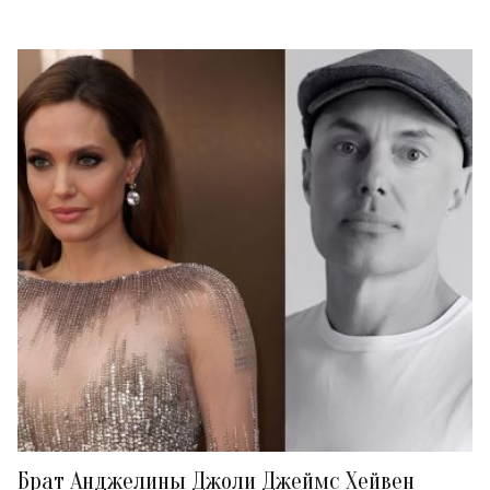
Брат Анджелины Джоли Джеймс Хейвен