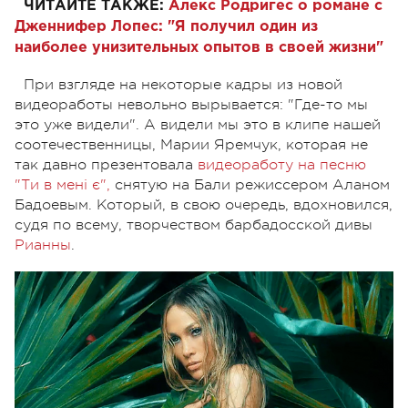
ЧИТАЙТЕ ТАКЖЕ:
Алекс Родригес о романе с
Дженнифер Лопес: "Я получил один из
наиболее унизительных опытов в своей жизни"
При взгляде на некоторые кадры из новой
видеоработы невольно вырывается: "Где-то мы
это уже видели". А видели мы это в клипе нашей
соотечественницы, Марии Яремчук, которая не
так давно презентовала
видеоработу на песню
"Ти в мені є",
снятую на Бали режиссером Аланом
Бадоевым. Который, в свою очередь, вдохновился,
судя по всему, творчеством барбадосской дивы
Рианны
.