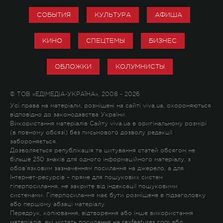
СОБЫТИЯ
КУЛЬТУРА
АФИША
КИНО
СПЕЦТЕМЫ
БИЗНЕС
ОБЛОЖКИ
КОЛУМНИСТЫ
© ТОВ «ЕДІМЕДІА-УКРАЇНА», 2008 - 2026
Усі права на матеріали, розміщені на сайті viva.ua, охороняються
відповідно до законодавства України.
Використання матеріалів Сайту viva.ua в оригінальному розмірі
(в повному обсязі) без письмового дозволу редакції
забороняється.
Дозволяється републікація та цитування статей обсягом не
більше 250 знаків для одного інформаційного матеріалу, з
обов'язковим зазначенням посилання на джерело, а для
Інтернет-ресурсів – пряме для пошукових систем
гіперпосилання, не закрите від індексації пошуковими
системами. Гіперпосилання має бути розміщене в підзаголовку
або першому абзаці матеріалу.
Передрук, копіювання, відтворення або інше використання
матеріалів, які містять посилання на rexfeatures.com або