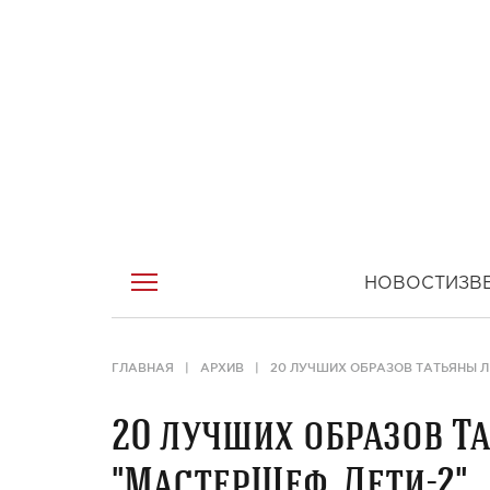
НОВОСТИ
ЗВ
ГЛАВНАЯ
АРХИВ
20 ЛУЧШИХ ОБРАЗОВ ТАТЬЯНЫ Л
20 лучших образов Т
"МастерШеф. Дети-2"