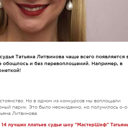
удья Татьяна Литвинова чаще всего появляется 
е обошлось и без перевоплощений. Например, в
юнеткой!
стоянство. Но в одном из конкурсов мы воплощали
ерный парик. Это было неожиданно, но получилось о-о
тьяна Литвинова.
: 14 лучших платьев судьи шоу "МастерШеф" Татьян