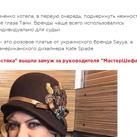
ченко хотела, в первую очередь, подчеркнуть нежнос
е глаза Тани. Бренды чаще всего использовались
ндивидуально для судьи.
 это розовое платье от украинского бренда Sayya, а
 американского дизайнера Kate Spade.
остяка" вышла замуж за руководителя "МастерШеф