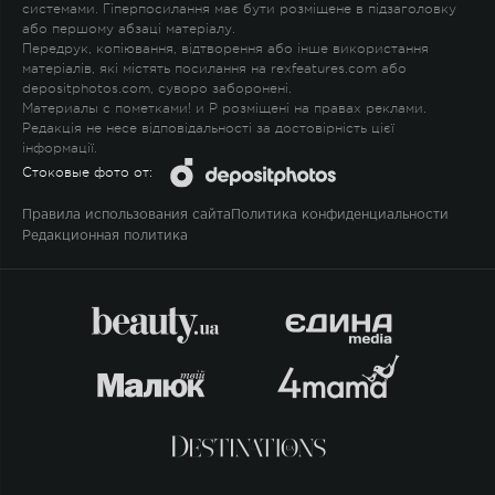
системами. Гіперпосилання має бути розміщене в підзаголовку
або першому абзаці матеріалу.
Передрук, копіювання, відтворення або інше використання
матеріалів, які містять посилання на rexfeatures.com або
depositphotos.com, суворо заборонені.
Материалы с пометками
!
и
P
розміщені на правах реклами.
Редакція не несе відповідальності за достовірність цієї
інформації.
Стоковые фото от:
Правила использования сайта
Политика конфиденциальности
Редакционная политика