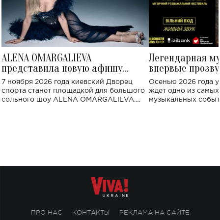
ALENA OMARGALIEVA
Легендарная м
представила новую афишу
впервые прозву
большого концерта во Дворце
Украине: где со
7 ноября 2026 года киевский Дворец
Осенью 2026 года у
спорта
спорта станет площадкой для большого
ждет одно из самы
сольного шоу ALENA OMARGALIEVA.
музыкальных событ
Концерт получил символичное название
«Не пьяная — влюбленная».
ПРО НАС
КОНТАКТЫ
РЕКЛАМА НА САЙТЕ