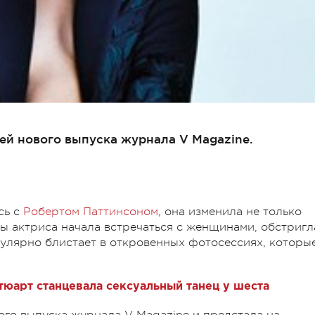
ей нового выпуска журнала V Magazine.
сь с
Робертом Паттинсоном
, она изменила не только
ды актриса начала встречаться с женщинами, обстригл
гулярно блистает в откровенных фотосессиях, которы
тюарт станцевала сексуальный танец у шеста
вого выпуска журнала V Magazine и предстала на