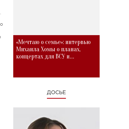
а
.
го
н
«Мечтаю о семье»: интервью
Михаила Хомы о планах,
концертах для ВСУ и
изменениях во время войны
ДОСЬЕ