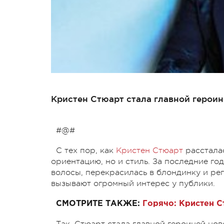
Кристен Стюарт стала главной героин
#@#
С тех пор, как
Кристен Стюарт
расстала
ориентацию, но и стиль. За последние го
волосы, перекрасилась в блондинку и ре
вызывают огромный интерес у публики.
СМОТРИТЕ ТАКЖЕ:
Горячо: Кристен С
Так, Стюарт стала главной героиней но