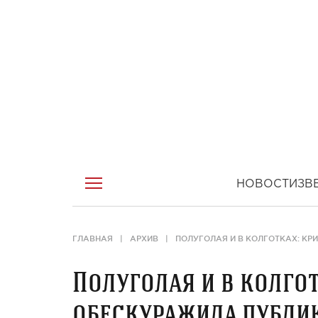
НОВОСТИ
ЗВ
ГЛАВНАЯ
АРХИВ
ПОЛУГОЛАЯ И В КОЛГОТКАХ: К
Полуголая и в колго
обескуражила публи