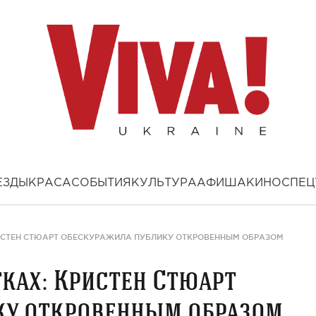
ЕЗДЫ
КРАСА
СОБЫТИЯ
КУЛЬТУРА
АФИША
КИНО
СПЕЦ
РИСТЕН СТЮАРТ ОБЕСКУРАЖИЛА ПУБЛИКУ ОТКРОВЕННЫМ ОБРАЗОМ
тках: Кристен Стюарт
ку откровенным образом