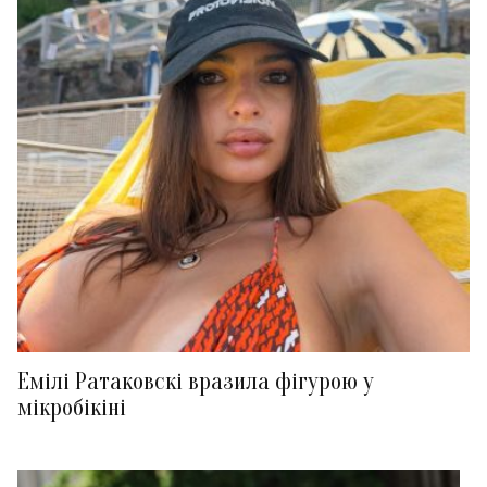
Емілі Ратаковскі вразила фігурою у
мікробікіні