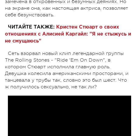
замечена в откровенных и безумных деяниях. Но
на экране она, как настоящая актриса, позволяет
себе безумствовать.
ЧИТАЙТЕ ТАКЖЕ:
Кристен Стюарт
о своих
отношениях с Алисией Каргайл: "Я не стыжусь и
не смущаюсь"
Сеть взорвал новый клип легендарной группы
The Rolling Stones - "Ride 'Em On Down", в
котором Стюарт исполнила главную роль.
Девушка колесила американскими просторами, и
танцевала у трубы так, словно это был шест. Что
ж получилось сексуально, не так ли?