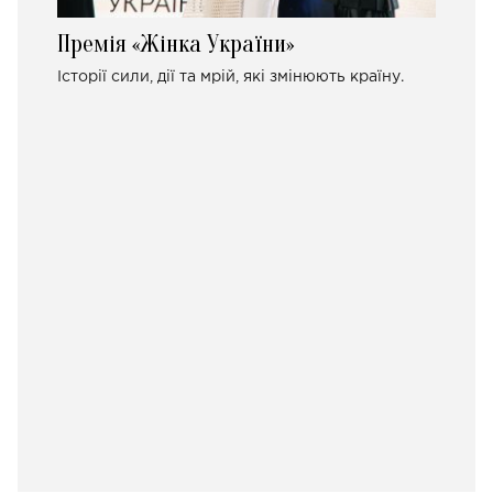
Премія «Жінка України»
Історії сили, дії та мрій, які змінюють країну.