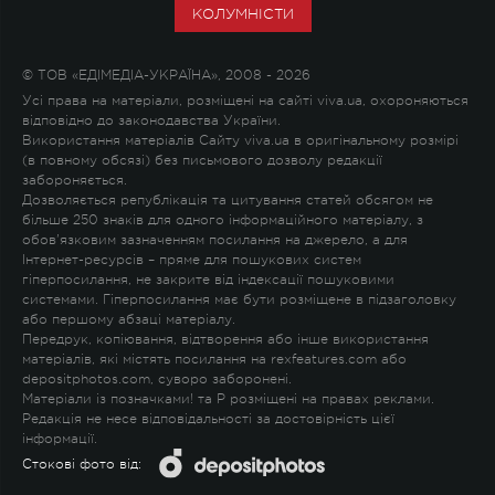
КОЛУМНІСТИ
© ТОВ «ЕДІМЕДІА-УКРАЇНА», 2008 - 2026
Усі права на матеріали, розміщені на сайті viva.ua, охороняються
відповідно до законодавства України.
Використання матеріалів Сайту viva.ua в оригінальному розмірі
(в повному обсязі) без письмового дозволу редакції
забороняється.
Дозволяється републікація та цитування статей обсягом не
більше 250 знаків для одного інформаційного матеріалу, з
обов'язковим зазначенням посилання на джерело, а для
Інтернет-ресурсів – пряме для пошукових систем
гіперпосилання, не закрите від індексації пошуковими
системами. Гіперпосилання має бути розміщене в підзаголовку
або першому абзаці матеріалу.
Передрук, копіювання, відтворення або інше використання
матеріалів, які містять посилання на rexfeatures.com або
depositphotos.com, суворо заборонені.
Матеріали із позначками
!
та
P
розміщені на правах реклами.
Редакція не несе відповідальності за достовірність цієї
інформації.
Стокові фото від: