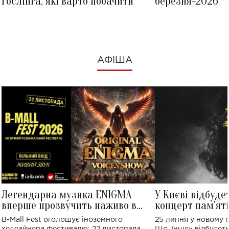
Ґослінга, які варто побачити
березня-2026
АФІША
Легендарна музика ENIGMA
У Києві відбуде
вперше прозвучить наживо в
концерт пам'ят
Україні: де відбудеться концерт
Клименка: понад
B-Mall Fest оголошує іноземного
25 липня у новому o
виконають пісн