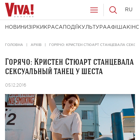
RU
НОВИНИ
ЗІРКИ
КРАСА
ПОДІЇ
КУЛЬТУРА
АФІША
КІНО
ГОЛОВНА
АРХІВ
ГОРЯЧО: КРИСТЕН СТЮАРТ СТАНЦЕВАЛА СЕКСУ
Горячо: Кристен Стюарт станцевала
сексуальный танец у шеста
05.12.2016