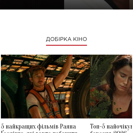
ДОБІРКА КІНО
5 найкращих фільмів Раяна
Топ-5 найочіку