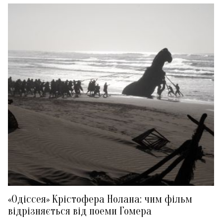
«Одіссея» Крістофера Нолана: чим фільм
відрізняється від поеми Гомера