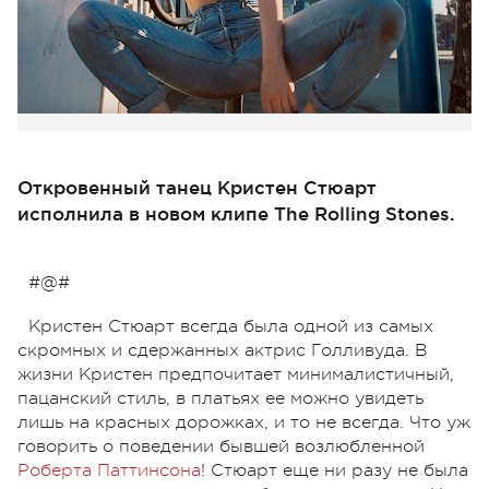
Откровенный танец Кристен Стюарт
исполнила в новом клипе The Rolling Stones.
#@#
Кристен Стюарт всегда была одной из самых
скромных и сдержанных актрис Голливуда. В
жизни Кристен предпочитает минималистичный,
пацанский стиль, в платьях ее можно увидеть
лишь на красных дорожках, и то не всегда. Что уж
говорить о поведении бывшей возлюбленной
Роберта Паттинсона
! Стюарт еще ни разу не была