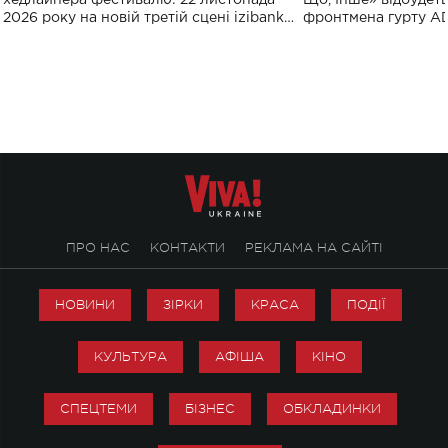
хедлайнера фестивалю: 22 листопада
Що, Інше» відбудеть
2026 року на новій третій сцені izibank
фронтмена гурту A
stage відбудеться українська прем'єра
Клименка. Це буде 
ENIGMA VOICES' ORIGINAL LIVE SHOW.
вечір, присвячений 
творчість стала си
справжньої любові д
ПРО НАС
КОНТАКТИ
РЕКЛАМА НА САЙТІ
НОВИНИ
ЗІРКИ
КРАСА
ПОДІЇ
КУЛЬТУРА
АФІША
КІНО
СПЕЦТЕМИ
БІЗНЕС
ОБКЛАДИНКИ