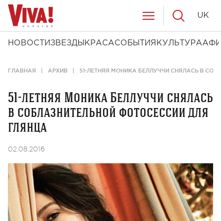
UK
НОВОСТИ
ЗВЕЗДЫ
КРАСА
СОБЫТИЯ
КУЛЬТУРА
АФ
ГЛАВНАЯ
АРХИВ
51-ЛЕТНЯЯ МОНИКА БЕЛЛУЧЧИ СНЯЛАСЬ В СОБ
51-летняя Моника Беллуччи снялась
в соблазнительной фотосессии для
глянца
02.08.2016