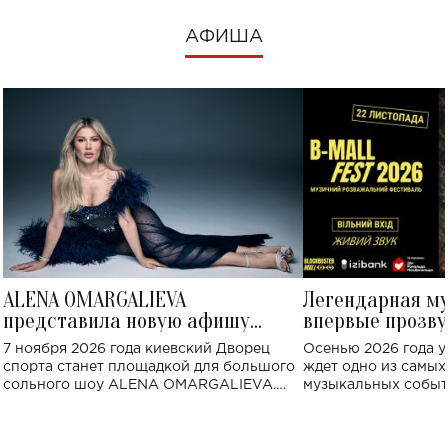
АФИША
ALENA OMARGALIEVA
Легендарная м
представила новую афишу
впервые прозву
большого концерта во Дворце
Украине: где со
7 ноября 2026 года киевский Дворец
Осенью 2026 года у
спорта
спорта станет площадкой для большого
ждет одно из самы
сольного шоу ALENA OMARGALIEVA.
музыкальных событ
Концерт получил символичное название
«Не пьяная — влюбленная».