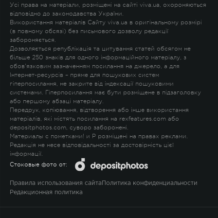
Усі права на матеріали, розміщені на сайті viva.ua, охороняються
відповідно до законодавства України.
Використання матеріалів Сайту viva.ua в оригінальному розмірі
(в повному обсязі) без письмового дозволу редакції
забороняється.
Дозволяється републікація та цитування статей обсягом не
більше 250 знаків для одного інформаційного матеріалу, з
обов'язковим зазначенням посилання на джерело, а для
Інтернет-ресурсів – пряме для пошукових систем
гіперпосилання, не закрите від індексації пошуковими
системами. Гіперпосилання має бути розміщене в підзаголовку
або першому абзаці матеріалу.
Передрук, копіювання, відтворення або інше використання
матеріалів, які містять посилання на rexfeatures.com або
depositphotos.com, суворо заборонені.
Материалы с пометками
!
и
P
розміщені на правах реклами.
Редакція не несе відповідальності за достовірність цієї
інформації.
Стоковые фото от:
Правила использования сайта
Политика конфиденциальности
Редакционная политика