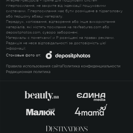
Інтернет-ресурсів – пряме для пошукових систем
гіперпосилання, не закрите від індексації пошуковими
системами. Гіперпосилання має бути розміщене в підзаголовку
або першому абзаці матеріалу.
Передрук, копіювання, відтворення або інше використання
матеріалів, які містять посилання на rexfeatures.com або
depositphotos.com, суворо заборонені.
Материалы с пометками
!
и
P
розміщені на правах реклами.
Редакція не несе відповідальності за достовірність цієї
інформації.
Стоковые фото от:
Правила использования сайта
Политика конфиденциальности
Редакционная политика