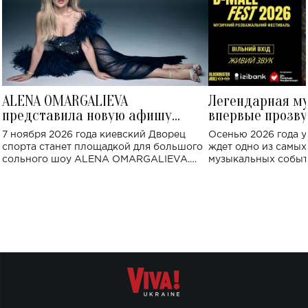
ALENA OMARGALIEVA
Легендарная м
представила новую афишу
впервые прозву
большого концерта во Дворце
Украине: где со
7 ноября 2026 года киевский Дворец
Осенью 2026 года у
спорта
спорта станет площадкой для большого
ждет одно из самы
сольного шоу ALENA OMARGALIEVA.
музыкальных событ
Концерт получил символичное название
«Не пьяная — влюбленная».