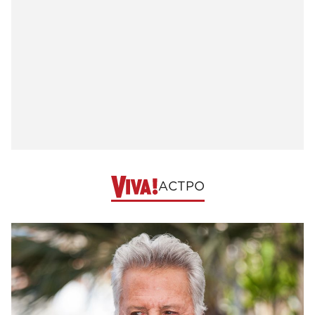
АСТРО