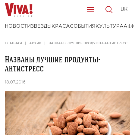
UK
НОВОСТИ
ЗВЕЗДЫ
КРАСА
СОБЫТИЯ
КУЛЬТУРА
АФ
ГЛАВНАЯ
АРХИВ
НАЗВАНЫ ЛУЧШИЕ ПРОДУКТЫ-АНТИСТРЕСС
Названы лучшие продукты-
антистресс
18.07.2016