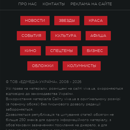
ПРО НАС
КОНТАКТЫ
РЕКЛАМА НА САЙТЕ
НОВОСТИ
ЗВЕЗДЫ
КРАСА
СОБЫТИЯ
КУЛЬТУРА
АФИША
КИНО
СПЕЦТЕМЫ
БИЗНЕС
ОБЛОЖКИ
КОЛУМНИСТЫ
© ТОВ «ЕДІМЕДІА-УКРАЇНА», 2008 - 2026
Усі права на матеріали, розміщені на сайті viva.ua, охороняються
відповідно до законодавства України.
Використання матеріалів Сайту viva.ua в оригінальному розмірі
(в повному обсязі) без письмового дозволу редакції
забороняється.
Дозволяється републікація та цитування статей обсягом не
більше 250 знаків для одного інформаційного матеріалу, з
обов'язковим зазначенням посилання на джерело, а для