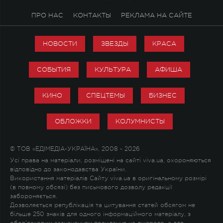
ПРО НАС
КОНТАКТЫ
РЕКЛАМА НА САЙТЕ
НОВОСТИ
ЗВЕЗДЫ
КРАСА
СОБЫТИЯ
КУЛЬТУРА
АФИША
КИНО
СПЕЦТЕМЫ
БИЗНЕС
ОБЛОЖКИ
КОЛУМНИСТЫ
© ТОВ «ЕДІМЕДІА-УКРАЇНА», 2008 - 2026
Усі права на матеріали, розміщені на сайті viva.ua, охороняються
відповідно до законодавства України.
Використання матеріалів Сайту viva.ua в оригінальному розмірі
(в повному обсязі) без письмового дозволу редакції
забороняється.
Дозволяється републікація та цитування статей обсягом не
більше 250 знаків для одного інформаційного матеріалу, з