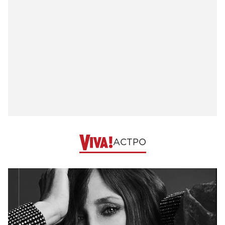
АСТРО