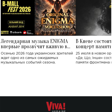
Легендарная музыка ENIGMA
В Киеве состои
впервые прозвучит вживую в
концерт памят
Украине: где состоится концерт
Клименко: более
Осенью 2026 года украинских зрителей
25 июля в новом op
исполнят песн
ждет одно из самых ожидаемых
«Де, Що, Інше» сос
музыкальных событий сезона.
памяти фронтмена
Михаила Клименко. 
особенный музыкал
посвященный артист
стало символом ис
настоящей любви.