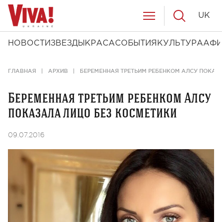
UK
НОВОСТИ
ЗВЕЗДЫ
КРАСА
СОБЫТИЯ
КУЛЬТУРА
АФ
ГЛАВНАЯ
АРХИВ
БЕРЕМЕННАЯ ТРЕТЬИМ РЕБЕНКОМ АЛСУ ПОКАЗ
Беременная третьим ребенком Алсу
показала лицо без косметики
09.07.2016