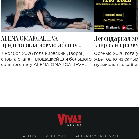
ALENA OMARGALIEVA
Легендарная м
представила новую афишу
впервые прозву
большого концерта во Дворце
Украине: где со
7 ноября 2026 года киевский Дворец
Осенью 2026 года у
спорта
спорта станет площадкой для большого
ждет одно из самы
сольного шоу ALENA OMARGALIEVA.
музыкальных событ
Концерт получил символичное название
«Не пьяная — влюбленная».
ПРО НАС
КОНТАКТЫ
РЕКЛАМА НА САЙТЕ