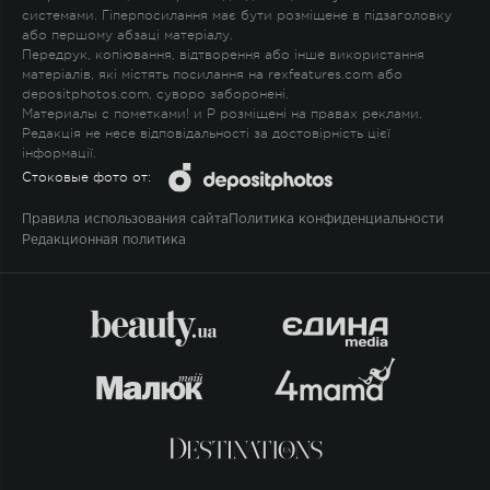
системами. Гіперпосилання має бути розміщене в підзаголовку
або першому абзаці матеріалу.
Передрук, копіювання, відтворення або інше використання
матеріалів, які містять посилання на rexfeatures.com або
depositphotos.com, суворо заборонені.
Материалы с пометками
!
и
P
розміщені на правах реклами.
Редакція не несе відповідальності за достовірність цієї
інформації.
Стоковые фото от:
Правила использования сайта
Политика конфиденциальности
Редакционная политика