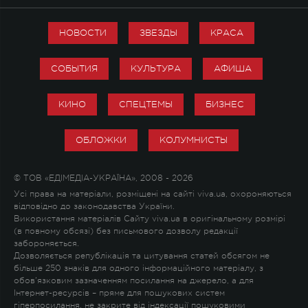
НОВОСТИ
ЗВЕЗДЫ
КРАСА
СОБЫТИЯ
КУЛЬТУРА
АФИША
КИНО
СПЕЦТЕМЫ
БИЗНЕС
ОБЛОЖКИ
КОЛУМНИСТЫ
© ТОВ «ЕДІМЕДІА-УКРАЇНА», 2008 - 2026
Усі права на матеріали, розміщені на сайті viva.ua, охороняються
відповідно до законодавства України.
Використання матеріалів Сайту viva.ua в оригінальному розмірі
(в повному обсязі) без письмового дозволу редакції
забороняється.
Дозволяється републікація та цитування статей обсягом не
більше 250 знаків для одного інформаційного матеріалу, з
обов'язковим зазначенням посилання на джерело, а для
Інтернет-ресурсів – пряме для пошукових систем
гіперпосилання, не закрите від індексації пошуковими