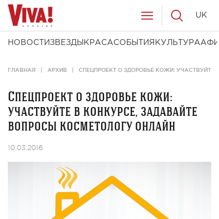
UK
НОВОСТИ
ЗВЕЗДЫ
КРАСА
СОБЫТИЯ
КУЛЬТУРА
АФ
ГЛАВНАЯ
АРХИВ
СПЕЦПРОЕКТ О ЗДОРОВЬЕ КОЖИ: УЧАСТВУЙТЕ
Спецпроект о здоровье кожи:
участвуйте в конкурсе, задавайте
вопросы косметологу онлайн
10.03.2016