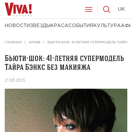
UK
НОВОСТИ
ЗВЕЗДЫ
КРАСА
СОБЫТИЯ
КУЛЬТУРА
АФ
ГЛАВНАЯ
АРХИВ
БЬЮТИ-ШОК: 41-ЛЕТНЯЯ СУПЕРМОДЕЛЬ ТАЙРА 
Бьюти-шок: 41-летняя супермодель
Тайра Бэнкс без макияжа
21.06.2015