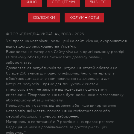
КИНО
СПЕЦТЕМЫ
БИЗНЕС
ОБЛОЖКИ
КОЛУМНИСТЫ
© ТОВ «ЕДІМЕДІА-УКРАЇНА», 2008 - 2026
Усі права на матеріали, розміщені на сайті viva.ua, охороняються
відповідно до законодавства України.
Використання матеріалів Сайту viva.ua в оригінальному розмірі
(в повному обсязі) без письмового дозволу редакції
забороняється.
Дозволяється републікація та цитування статей обсягом не
більше 250 знаків для одного інформаційного матеріалу, з
обов'язковим зазначенням посилання на джерело, а для
Інтернет-ресурсів – пряме для пошукових систем
гіперпосилання, не закрите від індексації пошуковими
системами. Гіперпосилання має бути розміщене в підзаголовку
або першому абзаці матеріалу.
Передрук, копіювання, відтворення або інше використання
матеріалів, які містять посилання на rexfeatures.com або
depositphotos.com, суворо заборонені.
Материалы с пометками
!
и
P
розміщені на правах реклами.
Редакція не несе відповідальності за достовірність цієї
інформації.