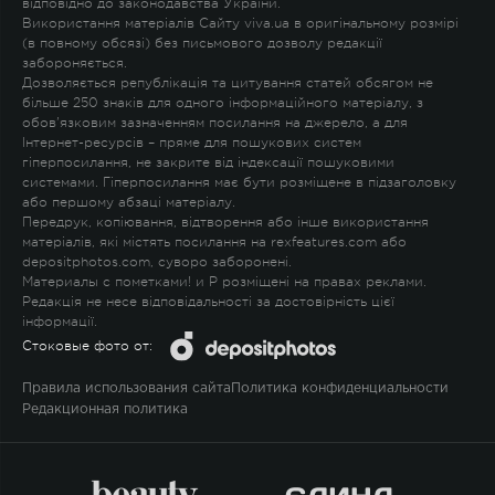
відповідно до законодавства України.
Використання матеріалів Сайту viva.ua в оригінальному розмірі
(в повному обсязі) без письмового дозволу редакції
забороняється.
Дозволяється републікація та цитування статей обсягом не
більше 250 знаків для одного інформаційного матеріалу, з
обов'язковим зазначенням посилання на джерело, а для
Інтернет-ресурсів – пряме для пошукових систем
гіперпосилання, не закрите від індексації пошуковими
системами. Гіперпосилання має бути розміщене в підзаголовку
або першому абзаці матеріалу.
Передрук, копіювання, відтворення або інше використання
матеріалів, які містять посилання на rexfeatures.com або
depositphotos.com, суворо заборонені.
Материалы с пометками
!
и
P
розміщені на правах реклами.
Редакція не несе відповідальності за достовірність цієї
інформації.
Стоковые фото от:
Правила использования сайта
Политика конфиденциальности
Редакционная политика