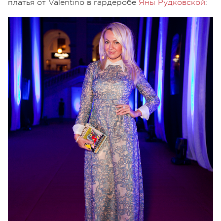
платья от Valentino в гардеробе
Яны Рудковской
: