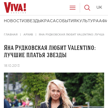
UK
НОВОСТИ
ЗВЕЗДЫ
КРАСА
СОБЫТИЯ
КУЛЬТУРА
АФ
ГЛАВНАЯ
АРХИВ
ЯНА РУДКОВСКАЯ ЛЮБИТ VALENTINO: ЛУЧШИЕ 
Яна Рудковская любит Valentino:
лучшие платья звезды
18.10.2013