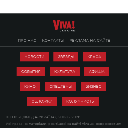
ПРО НАС
КОНТАКТЫ
РЕКЛАМА НА САЙТЕ
НОВОСТИ
ЗВЕЗДЫ
КРАСА
СОБЫТИЯ
КУЛЬТУРА
АФИША
КИНО
СПЕЦТЕМЫ
БИЗНЕС
ОБЛОЖКИ
КОЛУМНИСТЫ
© ТОВ «ЕДІМЕДІА-УКРАЇНА», 2008 - 2026
Усі права на матеріали, розміщені на сайті viva.ua, охороняються