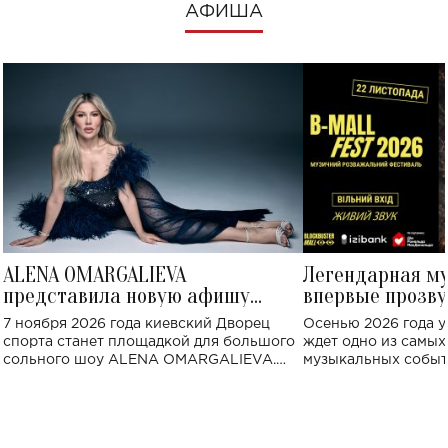
АФИША
ALENA OMARGALIEVA
Легендарная м
представила новую афишу
впервые прозву
большого концерта во Дворце
Украине: где со
7 ноября 2026 года киевский Дворец
Осенью 2026 года у
спорта
спорта станет площадкой для большого
ждет одно из самы
сольного шоу ALENA OMARGALIEVA.
музыкальных событ
Концерт получил символичное название
«Не пьяная — влюбленная».