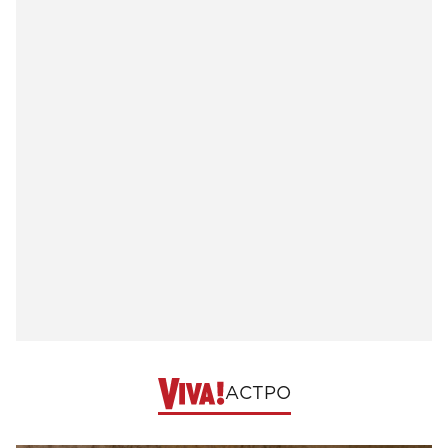
АСТРО