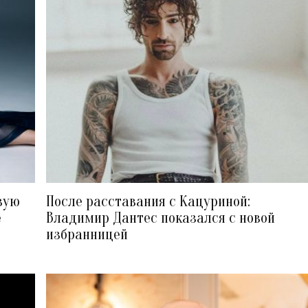
вую
После расставания с Кацуриной:
е
Владимир Дантес показался с новой
избранницей