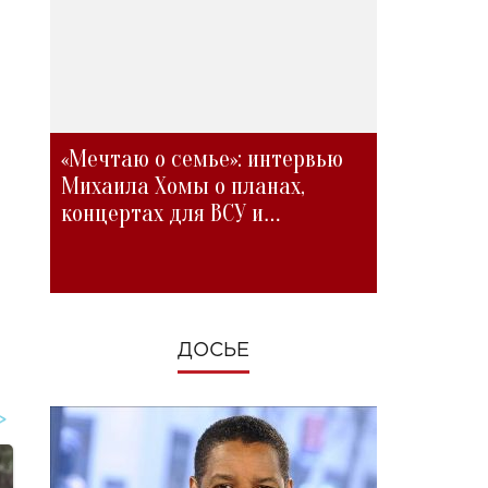
«Мечтаю о семье»: интервью
Михаила Хомы о планах,
концертах для ВСУ и
изменениях во время войны
ДОСЬЕ