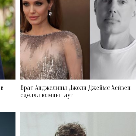
ов
Брат Анджелины Джоли Джеймс Хейвен
сделал каминг-аут