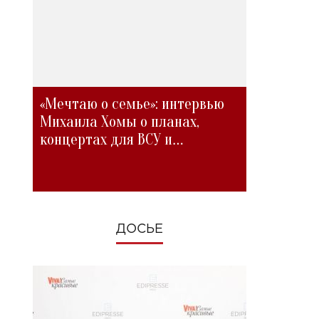
«Мечтаю о семье»: интервью
Михаила Хомы о планах,
концертах для ВСУ и
изменениях во время войны
ДОСЬЕ