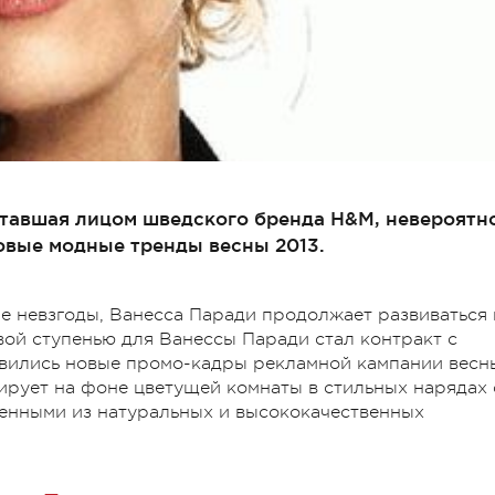
ставшая лицом шведского бренда H&M, невероятн
вые модные тренды весны 2013.
е невзгоды, Ванесса Паради продолжает развиваться 
вой ступенью для Ванессы Паради стал контракт с
явились новые промо-кадры рекламной кампании весн
зирует на фоне цветущей комнаты в стильных нарядах 
ленными из натуральных и высококачественных