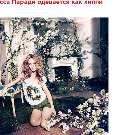
сса Паради одевается как хиппи