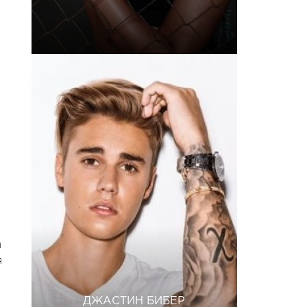
я
я
ДЖАСТИН БИБЕР