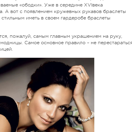
ываемые «ободки». Уже в середине ХVIвека
а. А вот с появлением кружевных рукавов браслеты
и стильным иметь в своем гардеробе браслеты
ся, пожалуй, самым главным украшением на руку,
одницы. Самое основное правило – не перестаратьс
сицей.