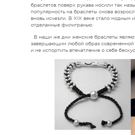
браслетов поверх рукава носили так наз
популярность на браслеты снова возросл
вновь исчезли. В ХIХ веке стало модным 
отделанные филигранью.
В наши же дни женские браслеты являют
завершающим любой образ современной м
и не испортить впечатление о себе беску