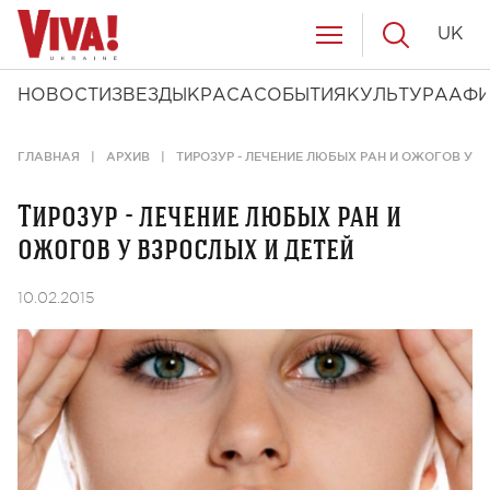
UK
НОВОСТИ
ЗВЕЗДЫ
КРАСА
СОБЫТИЯ
КУЛЬТУРА
АФ
ГЛАВНАЯ
АРХИВ
ТИРОЗУР - ЛЕЧЕНИЕ ЛЮБЫХ РАН И ОЖОГОВ У В
Тирозур - лечение любых ран и
ожогов у взрослых и детей
10.02.2015