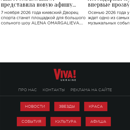
представила новую афишу
впервые прозву
большого концерта во Дворце
Украине: где со
7 ноября 2026 года киевский Дворец
Осенью 2026 года у
спорта
спорта станет площадкой для большого
ждет одно из самы
сольного шоу ALENA OMARGALIEVA.
музыкальных событ
Концерт получил символичное название
«Не пьяная — влюбленная».
ПРО НАС
КОНТАКТЫ
РЕКЛАМА НА САЙТЕ
НОВОСТИ
ЗВЕЗДЫ
КРАСА
СОБЫТИЯ
КУЛЬТУРА
АФИША