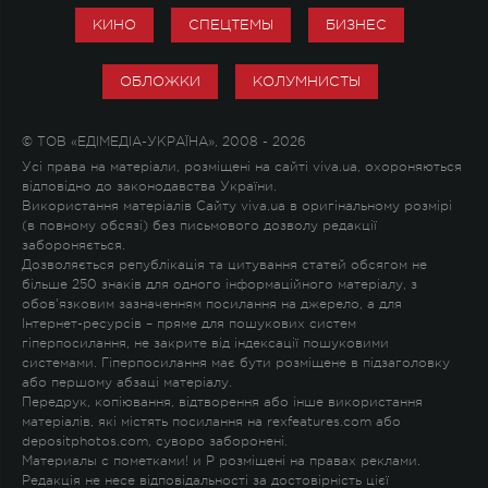
КИНО
СПЕЦТЕМЫ
БИЗНЕС
ОБЛОЖКИ
КОЛУМНИСТЫ
© ТОВ «ЕДІМЕДІА-УКРАЇНА», 2008 - 2026
Усі права на матеріали, розміщені на сайті viva.ua, охороняються
відповідно до законодавства України.
Використання матеріалів Сайту viva.ua в оригінальному розмірі
(в повному обсязі) без письмового дозволу редакції
забороняється.
Дозволяється републікація та цитування статей обсягом не
більше 250 знаків для одного інформаційного матеріалу, з
обов'язковим зазначенням посилання на джерело, а для
Інтернет-ресурсів – пряме для пошукових систем
гіперпосилання, не закрите від індексації пошуковими
системами. Гіперпосилання має бути розміщене в підзаголовку
або першому абзаці матеріалу.
Передрук, копіювання, відтворення або інше використання
матеріалів, які містять посилання на rexfeatures.com або
depositphotos.com, суворо заборонені.
Материалы с пометками
!
и
P
розміщені на правах реклами.
Редакція не несе відповідальності за достовірність цієї