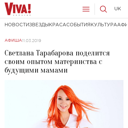
UK
НОВОСТИ
ЗВЕЗДЫ
КРАСА
СОБЫТИЯ
КУЛЬТУРА
АФ
11.03.2019
АФИША
Светлана Тарабарова поделится
своим опытом материнства с
будущими мамами