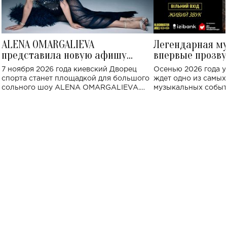
ALENA OMARGALIEVA
Легендарная м
представила новую афишу
впервые прозву
большого концерта во Дворце
Украине: где со
7 ноября 2026 года киевский Дворец
Осенью 2026 года у
спорта
спорта станет площадкой для большого
ждет одно из самы
сольного шоу ALENA OMARGALIEVA.
музыкальных событ
Концерт получил символичное название
«Не пьяная — влюбленная».