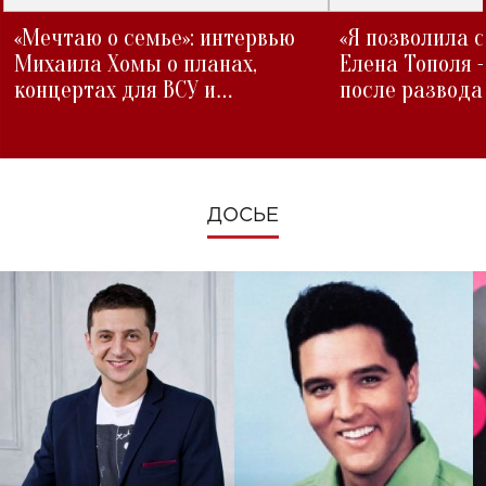
«Мечтаю о семье»: интервью
«Я позволила 
Михаила Хомы о планах,
Елена Тополя 
концертах для ВСУ и
после развода
изменениях во время войны
ДОСЬЕ