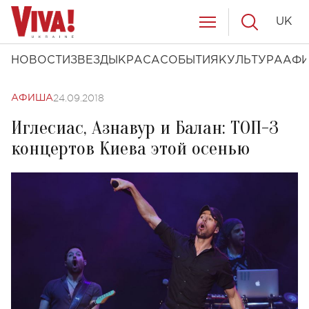
UK
НОВОСТИ
ЗВЕЗДЫ
КРАСА
СОБЫТИЯ
КУЛЬТУРА
АФ
24.09.2018
АФИША
Иглесиас, Азнавур и Балан: ТОП-3
концертов Киева этой осенью