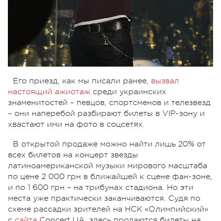
Его приезд, как мы писали ранее,
вызвал
настоящий ажиотаж
среди украинских
знаменитостей – певцов, спортсменов и телезвезд
– они наперебой разбирают билеты в VIP-зону и
хвастают ими на фото в соцсетях.
В открытой продаже можно найти лишь 20% от
всех билетов на концерт звезды
латиноамериканской музыки мирового масштаба
по цене 2 000 грн в ближайшей к сцене фан-зоне,
и по 1 600 грн – на трибунах стадиона. Но эти
места уже практически заканчиваются. Судя по
схеме рассадки зрителей на НСК «Олимпийский»
с
сайта
Concert UA, здесь продаются билеты на