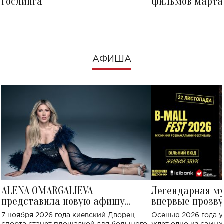
Гослинга
фильмов марта 
посмотреть в к
АФИША
ALENA OMARGALIEVA
Легендарная м
представила новую афишу
впервые прозву
большого концерта во Дворце
Украине: где со
7 ноября 2026 года киевский Дворец
Осенью 2026 года у
спорта