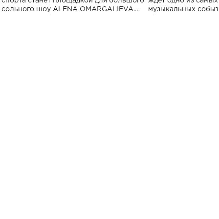
спорта станет площадкой для большого
ждет одно из самы
сольного шоу ALENA OMARGALIEVA.
музыкальных событ
Концерт получил символичное название
«Не пьяная — влюбленная».