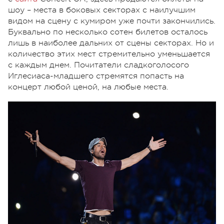
шоу – места в боковых секторах с наилучшим
видом на сцену с кумиром уже почти закончились.
Буквально по несколько сотен билетов осталось
лишь в наиболее дальних от сцены секторах. Но и
количество этих мест стремительно уменьшается
с каждым днем. Почитатели сладкоголосого
Иглесиаса-младшего стремятся попасть на
концерт любой ценой, на любые места.