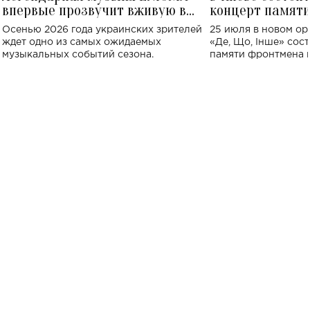
впервые прозвучит вживую в
концерт памят
Украине: где состоится концерт
Клименко: более
Осенью 2026 года украинских зрителей
25 июля в новом op
исполнят песн
ждет одно из самых ожидаемых
«Де, Що, Інше» сос
музыкальных событий сезона.
памяти фронтмена
Михаила Клименко. 
особенный музыкал
посвященный артист
стало символом ис
настоящей любви.