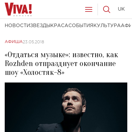
UK
НОВОСТИ
ЗВЕЗДЫ
КРАСА
СОБЫТИЯ
КУЛЬТУРА
АФ
23.05.2018
АФИША
«Отдаться музыке»: известно, как
Rozhden отпразднует окончание
шоу «Холостяк-8»