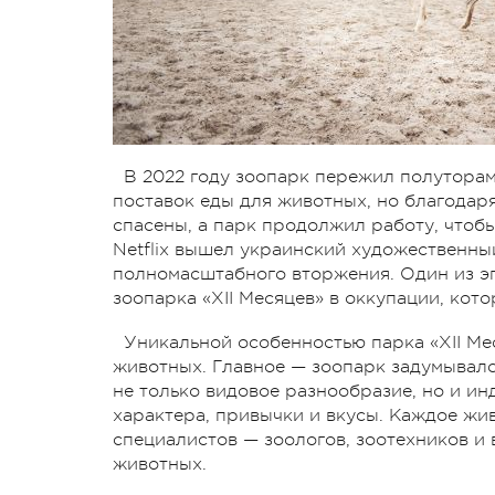
В 2022 году зоопарк пережил полуторам
поставок еды для животных, но благода
спасены, а парк продолжил работу, чтобы
Netflix вышел украинский художественный
полномасштабного вторжения. Один из эп
зоопарка «XII Месяцев» в оккупации, кот
Уникальной особенностью парка «XII Ме
животных. Главное — зоопарк задумывался
не только видовое разнообразие, но и ин
характера, привычки и вкусы. Каждое жив
специалистов — зоологов, зоотехников и
животных.