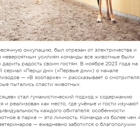
есячную оккупацию, был отрезан от электричества и
ря невероятным усилиям команды все животные были
 дарить радость своим гостям.
В ноябре 2023 года на
 сериал «Перші дні» («Первые дни») о начале
изодов — «В зоопарке» — рассказывает о смотрителя
орые пытались спасти животных.
сяцев» стал гуманистический подход к содержанию
 и реализован как место, где учёные и гости изучают
дивидуальность каждого обитателя: особенности
отное в парке — это личность. Команда из более чем 
 ветеринаров — ежедневно заботится о благополучии