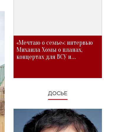
«Мечтаю о семье»: интервью
Михаила Хомы о планах,
концертах для ВСУ и
изменениях во время войны
ДОСЬЕ