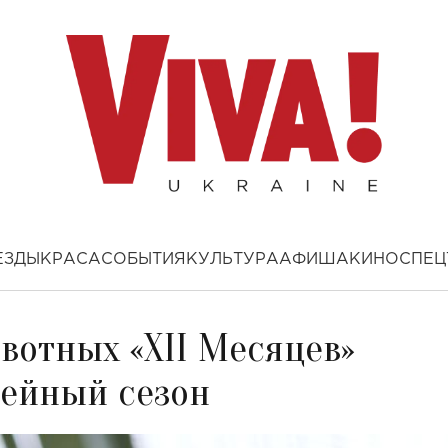
ЕЗДЫ
КРАСА
СОБЫТИЯ
КУЛЬТУРА
АФИША
КИНО
СПЕЦ
вотных «XII Месяцев»
лейный сезон