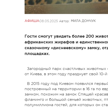
08.05.2025
Автор:
АФИША
МИЛА ДОНЧУК
Гости смогут увидеть более 200 живо
африканских жирафов и единственног
сказочному «диснеевскому» замку, отд
площадках.
Загородный парк счастливых животных «
от Киева, в этом году празднует свой 10
В 2015 году под Киевом появился первы
построенный на территории в 16 га по е
замком, похожим на замок Спящей красав
фламинго и большой семьей животных, пт
полумиллиона гостей, для которых он ста