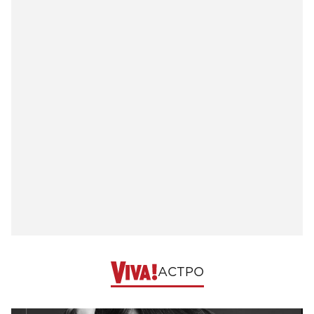
АСТРО