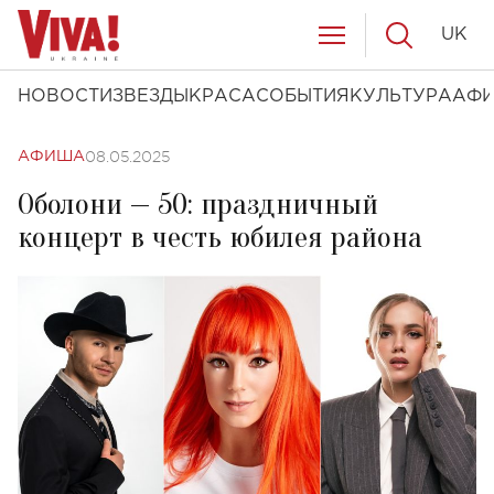
UK
НОВОСТИ
ЗВЕЗДЫ
КРАСА
СОБЫТИЯ
КУЛЬТУРА
АФ
08.05.2025
АФИША
Оболони — 50: праздничный
концерт в честь юбилея района