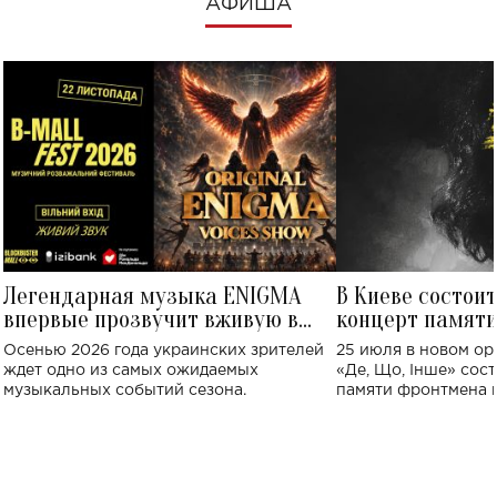
АФИША
Легендарная музыка ENIGMA
В Киеве состои
впервые прозвучит вживую в
концерт памят
Украине: где состоится концерт
Клименко: более
Осенью 2026 года украинских зрителей
25 июля в новом op
исполнят песн
ждет одно из самых ожидаемых
«Де, Що, Інше» сос
музыкальных событий сезона.
памяти фронтмена
Михаила Клименко. 
особенный музыкал
посвященный артист
стало символом ис
настоящей любви.