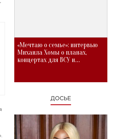
,
«Мечтаю о семье»: интервью
Михаила Хомы о планах,
концертах для ВСУ и
изменениях во время войны
ДОСЬЕ
я
.