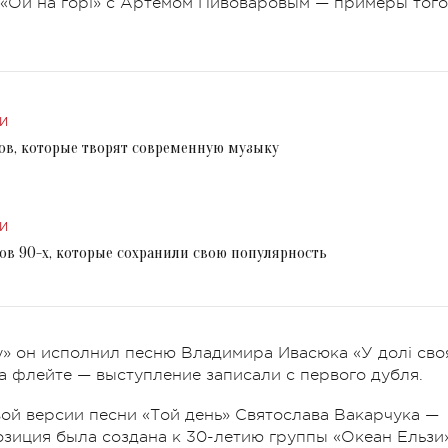
 «Ой на горі» с Артёмом Пивоваровым — примеры того
И
ов, которые творят современную музыку
И
ов 90-х, которые сохранили свою популярность
у» он исполнил песню Владимира Ивасюка «У долі сво
а флейте — выступление записали с первого дубля.
ой версии песни «Той день» Святослава Вакарчука —
позиция была создана к 30-летию группы «Океан Ельзи»