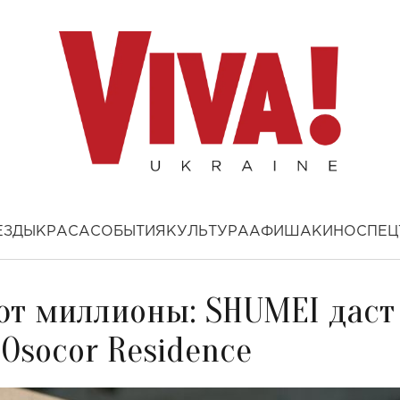
ЕЗДЫ
КРАСА
СОБЫТИЯ
КУЛЬТУРА
АФИША
КИНО
СПЕЦ
ают миллионы: SHUMEI даст
Osocor Residence