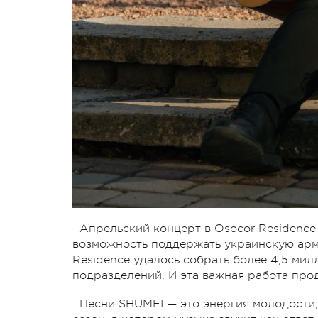
Апрельский концерт в Osocor Residence
возможность поддержать украинскую арми
Residence удалось собрать более 4,5 ми
подразделений. И эта важная работа про
Песни SHUMEI — это энергия молодости,