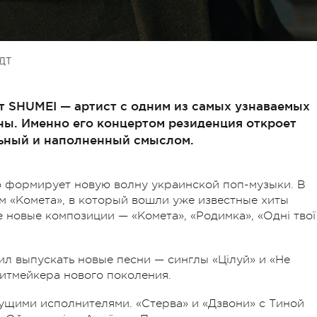
ДТ
ит SHUMEI — артист с одним из самых узнаваемых
ны. Именно его концертом резиденция откроет
ьный и наполненный смыслом.
о формирует новую волну украинской поп-музыки. В
м «Комета», в который вошли уже известные хиты
е новые композиции — «Комета», «Родимка», «Одні твої
л выпускать новые песни — синглы «Цілуй» и «Не
хитмейкера нового поколения.
дущими исполнителями. «Стерва» и «Дзвони» с Тиной