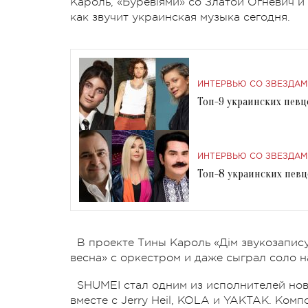
Кароль, «Буревіями» со Златой Огневич и
как звучит украинская музыка сегодня.
ИНТЕРВЬЮ СО ЗВЕЗДАМ
Топ-9 украинских певц
ИНТЕРВЬЮ СО ЗВЕЗДАМ
Топ-8 украинских певц
В проекте Тины Кароль «Дім звукозапис
весна» с оркестром и даже сыграл соло н
SHUMEI стал одним из исполнителей нов
вместе с Jerry Heil, KOLA и YAKTAK. Ком