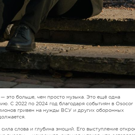
 — это больше, чем просто музыка. Это ещё одна
ю. С 2022 по 2024 год благодаря событиям в Osocor
ллионов гривен на нужды ВСУ и других оборонных
должается.
 сила слова и глубина эмоций. Его выступление откро