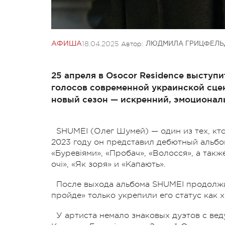
18.04.2025
Автор:
АФИША
ЛЮДМИЛА ГРИЦФЕЛЬ
25 апреля в Osocor Residence выступ
голосов современной украинской сце
новый сезон — искренний, эмоционал
SHUMEI (Олег Шумей) — один из тех, кт
2023 году он представил дебютный альбо
«Буревіями», «Пробач», «Волосся», а такж
очі», «Як зоря» и «Капають».
После выхода альбома SHUMEI продолжи
пройде» только укрепили его статус как 
У артиста немало знаковых дуэтов с ве