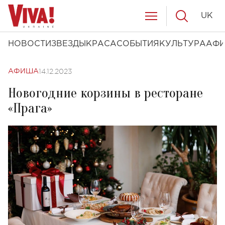
UK
НОВОСТИ
ЗВЕЗДЫ
КРАСА
СОБЫТИЯ
КУЛЬТУРА
АФ
14.12.2023
АФИША
Новогодние корзины в ресторане
«Прага»