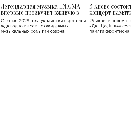
Легендарная музыка ENIGMA
В Киеве состои
впервые прозвучит вживую в
концерт памят
Украине: где состоится концерт
Клименко: более
Осенью 2026 года украинских зрителей
25 июля в новом op
исполнят песн
ждет одно из самых ожидаемых
«Де, Що, Інше» сос
музыкальных событий сезона.
памяти фронтмена
Михаила Клименко. 
особенный музыкал
посвященный артист
стало символом ис
настоящей любви.