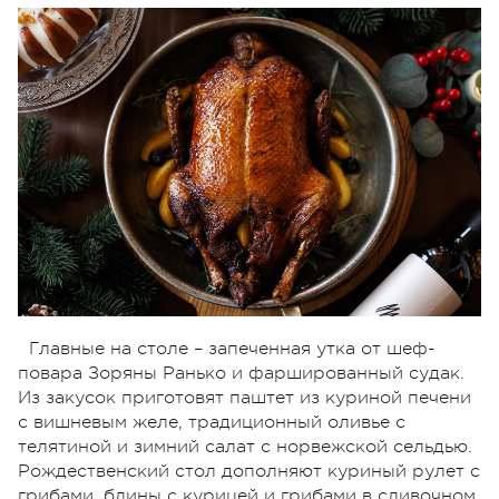
Главные на столе – запеченная утка от шеф-
повара Зоряны Ранько и фаршированный судак.
Из закусок приготовят паштет из куриной печени
с вишневым желе, традиционный оливье с
телятиной и зимний салат с норвежской сельдью.
Рождественский стол дополняют куриный рулет с
грибами, блины с курицей и грибами в сливочном